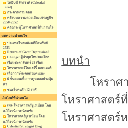
ไพ่ยิปซี จักรราศี (Celestial
Tarot)
กระดานถามตอบ
คลังบทความดวงเมืองเศรษฐกิจ
2550-2552
คลังกระทู้โหราศาสตร์ที่น่าสนใจ
บทความน่าสนใจ
ประเทศไทยหลังคดียึดทรัพย์
2553
Return of Great Depression?
บทนำ
Change! ผู้นำยุคใหม่ของโลก
เรือนชะตาจันทร์ 28 เรือน
โหราศาสตร์ในแฮร์รี่ พอตเตอร์
เลือกฤกษ์มงคลด้วยตนเอง
โหราศาสตร์บ
6 ขั้นตอนเพื่อการดูหมออย่างคุ้ม
ค่า
ชนะใจคนรัก 12 ราศี
โหราศาสตร์ที
เว็บไซต์ที่น่าสนใจ
เพจ โหราศาสตร์ยูเรเนียน โดย
อ.วิโรจน์ กรดนิยมชัย
โหราศาสตร์หลา
โหราศาสตร์ยูเรเนียน โดย
อ.วิโรจน์ กรดนิยมชัย
Celestial Strategist Blog