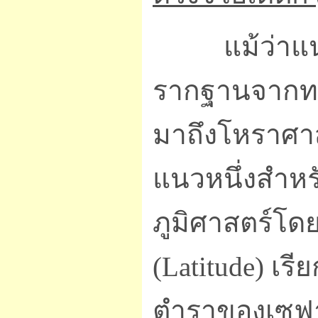
แม้ว่าแนวคิ
รากฐานจากทอเล
มาถึงโหราศาส
แนวหนึ่งสำหร
ภูมิศาสตร์โดย
(Latitude) เรี
ตำราของเซฟาเ