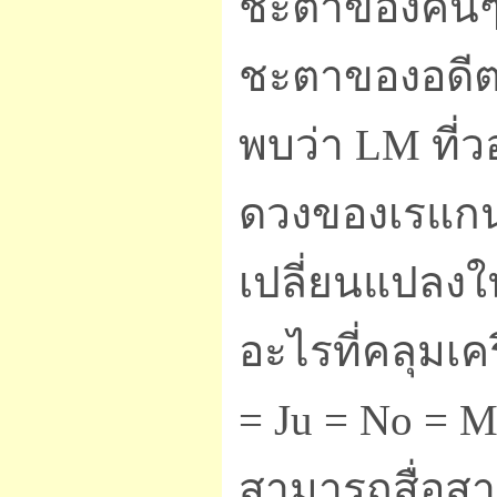
ชะตาของคนๆนั
ชะตาของอดีต
พบว่า LM ที่ว
ดวงของเรแกน
เปลี่ยนแปลงใ
อะไรที่คลุมเคร
= Ju = No = 
สามารถสื่อสา