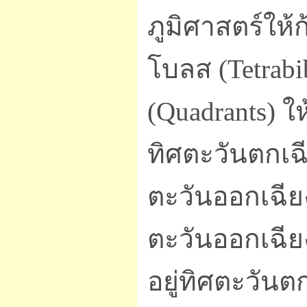
ภูมิศาสตร์ให้
โบลส (Tetrabi
(Quadrants) ให
ทิศตะวันตกเฉี
ตะวันออกเฉียง
ตะวันออกเฉีย
อยู่ทิศตะวันต