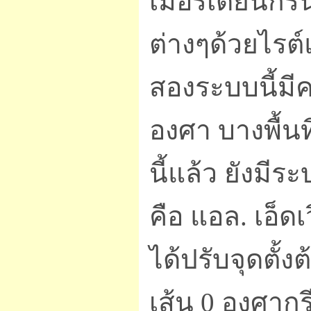
เมอริเดียนกรี
ต่างๆด้วยไรต์
สองระบบนี้มีค
องศา บางพื้น
นี้แล้ว ยังมี
คือ แอล. เอ็ด
ได้ปรับจุดตั้ง
เส้น 0 องศากร