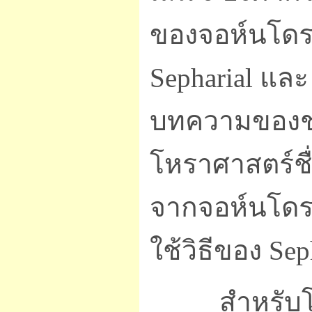
ของจอห์นโดรน
Sepharial แล
บทความของชาร์
โหราศาสตร์ชื
จากจอห์นโดรท
ใช้วิธีของ Se
สำหรับโหราศ