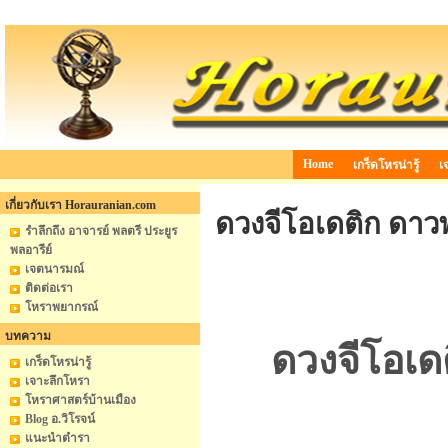
Home
เกร็ดโหรน่ารู้
เ
เกี่ยวกับเรา Horauranian.com
ดวงจีโอเดติก ดาว
รำลึกถึง อาจารย์ พลตรี ประยูร
พลอารีย์
เจตนารมณ์
ติดต่อเรา
โหราพยากรณ์
บทความ
ดวงจีโอเด
เกร็ดโหรน่ารู้
เจาะลึกโหรา
โหราศาสตร์บ้านเมือง
Blog อ.วิโรจน์
แนะนำตำรา