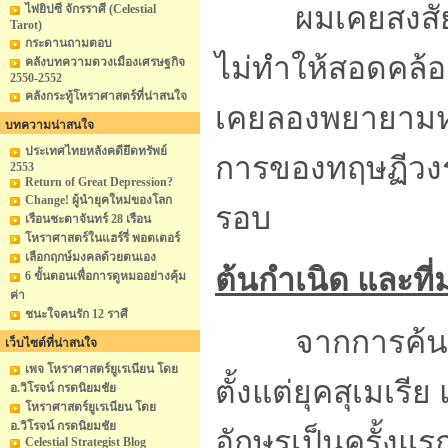
ผมเคยสงสัยมาต
ไพ่ยิปซี จักรราศี (Celestial
Tarot)
กระดานถามตอบ
ไม่ทำให้สอดคล้อ
คลังบทความดวงเมืองเศรษฐกิจ
2550-2552
คลังกระทู้โหราศาสตร์ที่น่าสนใจ
เคยลองพยายามหาสม
บทความน่าสนใจ
ประเทศไทยหลังคดียึดทรัพย์
การของทฤษฏีวงร
2553
Return of Great Depression?
Change! ผู้นำยุคใหม่ของโลก
รอบ
เรือนชะตาจันทร์ 28 เรือน
โหราศาสตร์ในแฮร์รี่ พอตเตอร์
เลือกฤกษ์มงคลด้วยตนเอง
ต้นกำเนิด และที่
6 ขั้นตอนเพื่อการดูหมออย่างคุ้ม
ค่า
ชนะใจคนรัก 12 ราศี
จากการค้นคว้าห
เว็บไซต์ที่น่าสนใจ
เพจ โหราศาสตร์ยูเรเนียน โดย
ตั้งแต่ยุคสุเมเร
อ.วิโรจน์ กรดนิยมชัย
โหราศาสตร์ยูเรเนียน โดย
อ.วิโรจน์ กรดนิยมชัย
อักษรเป็นครั้งแ
Celestial Strategist Blog