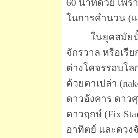
60 นาทีด้วย เพร
ในการคำนวน (แท
ในยุคสมัยนั้น 
จักรวาล หรือเรีย
ต่างโคจรรอบโลก 
ด้วยตาเปล่า (nake
ดาวอังคาร ดาวศุก
ดาวฤกษ์ (Fix Sta
อาทิตย์ และดวงจั