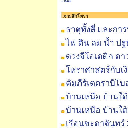
« Back
เจาะลึกโหรา
ธาตุทั้งสี่ และกา
ไฟ ดิน ลม น้ำ 
ดวงจีโอเดติก ดา
โหราศาสตร์กับเ
คัมภีร์เตตราบิโ
บ้านเหนือ บ้านใ
บ้านเหนือ บ้านใต
เรือนชะตาจันทร์ 