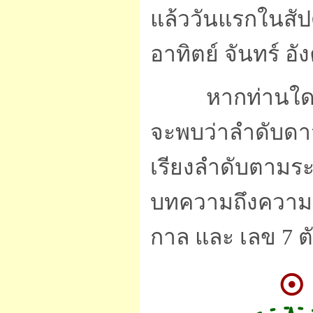
แล้ววันแรกในสัปด
อาทิตย์ จันทร์ อ
หากท่านใดมีควา
จะพบว่าลำดับด
เรียงลำดับตามระ
บทความถึงความมห
กาล และ เลข 7 ต