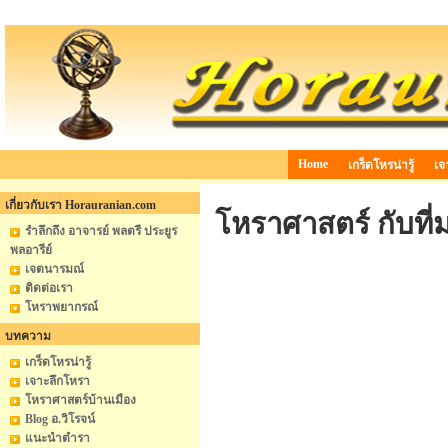
Home
เกร็ดโหรน่ารู้
เจ
เกี่ยวกับเรา Horauranian.com
โหราศาสตร์ กับที่
รำลึกถึง อาจารย์ พลตรี ประยูร
พลอารีย์
เจตนารมณ์
ติดต่อเรา
โหราพยากรณ์
บทความ
เกร็ดโหรน่ารู้
เจาะลึกโหรา
โหราศาสตร์บ้านเมือง
Blog อ.วิโรจน์
แนะนำตำรา