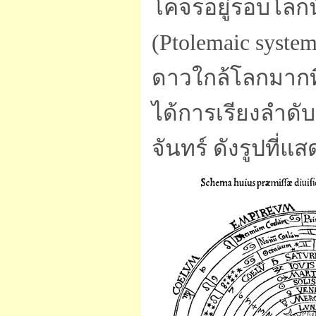
โคจรอยู่รอบโลกน
(Ptolemaic syst
ดาวใกล้โลกมากที
ได้การเรียงลำดับด
จันทร์ ดังรูปที่แส