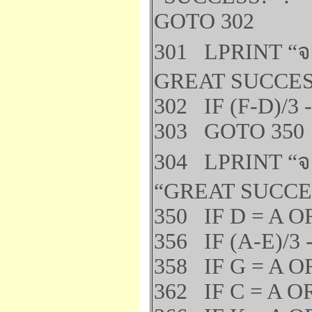
GOTO 302
301 LPRINT “จะ
GREAT SUCCESS
302 IF (F-D)/3 
303 GOTO 350
304 LPRINT “จะป
“GREAT SUCCE
350 IF D = A OR
356 IF (A-E)/3 
358 IF G = A OR
362 IF C = A OR