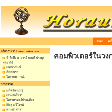
Home
เกร
เกี่ยวกับเรา Horauranian.com
คอมพิวเตอร์ในวง
รำลึกถึง อาจารย์ พลตรี ประยูร
พลอารีย์
เจตนารมณ์
ติดต่อเรา
โหราพยากรณ์
บทความ
เกร็ดโหรน่ารู้
เจาะลึกโหรา
โหราศาสตร์บ้านเมือง
Blog อ.วิโรจน์
แนะนำตำรา