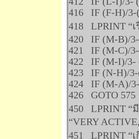
412 IF (L-I)/3-
416 IF (F-H)/3-
418 LPRINT “เรื
420 IF (M-B)/3
421 IF (M-C)/3
422 IF (M-I)/3-
423 IF (N-H)/3
424 IF (M-A)/3
426 GOTO 575
450 LPRINT “มีค
“VERY ACTIVE
451 LPRINT “เก