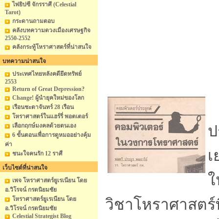
ไพ่ยิปซี จักรราศี (Celestial
Tarot)
กระดานถามตอบ
คลังบทความดวงเมืองเศรษฐกิจ
2550-2552
คลังกระทู้โหราศาสตร์ที่น่าสนใจ
บทความน่าสนใจ
ประเทศไทยหลังคดียึดทรัพย์
2553
Return of Great Depression?
Change! ผู้นำยุคใหม่ของโลก
ก
เรือนชะตาจันทร์ 28 เรือน
โหราศาสตร์ในแฮร์รี่ พอตเตอร์
เลือกฤกษ์มงคลด้วยตนเอง
ป
6 ขั้นตอนเพื่อการดูหมออย่างคุ้ม
ค่า
เ
ชนะใจคนรัก 12 ราศี
เว็บไซต์ที่น่าสนใจ
ใ
เพจ โหราศาสตร์ยูเรเนียน โดย
อ.วิโรจน์ กรดนิยมชัย
โหราศาสตร์ยูเรเนียน โดย
วิชาโหราศาสตร์ที
อ.วิโรจน์ กรดนิยมชัย
Celestial Strategist Blog