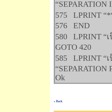
“SEPARATION 
575 LPRINT “*“
576 END
580 LPRINT “เ
GOTO 420
585 LPRINT “เป
“SEPARATION P
Ok
« Back