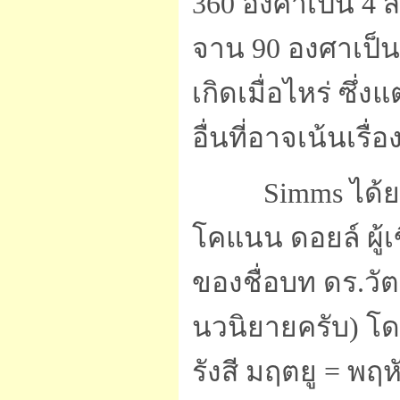
360 องศาเป็น 4 ส
จาน 90 องศาเป็
เกิดเมื่อไหร่ ซ
อื่นที่อาจเน้นเร
Simms ได้
โคแนน ดอยล์ ผู้เ
ของชื่อบท ดร.วัต
นวนิยายครับ) โดย
รังสี มฤตยู = พฤห