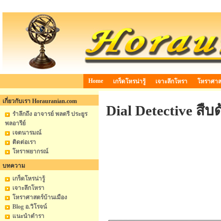
Home
เกร็ดโหรน่ารู้
เจาะลึกโหรา
โหราศาสต
เกี่ยวกับเรา Horauranian.com
Dial Detective ส
รำลึกถึง อาจารย์ พลตรี ประยูร
พลอารีย์
เจตนารมณ์
ติดต่อเรา
โหราพยากรณ์
บทความ
เกร็ดโหรน่ารู้
เจาะลึกโหรา
โหราศาสตร์บ้านเมือง
Blog อ.วิโรจน์
แนะนำตำรา