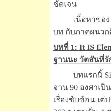
ชัดเจน
เนื้อหาของ D
บท กับภาคผนวกอีก
บทที่ 1: It IS El
ฐานนะ วัตสันที่รั
บทแรกนี้ Si
จาน 90 องศาเป็นเ
เรื่องซับซ้อนแต