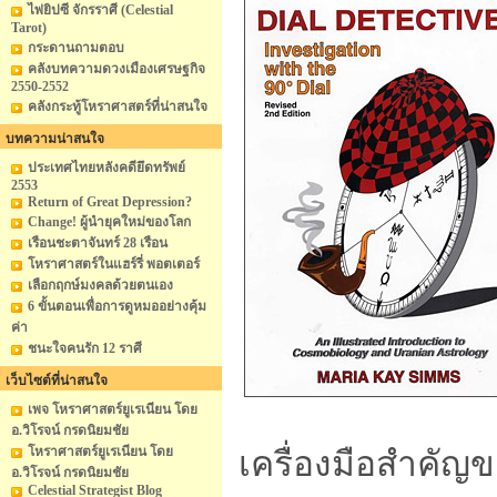
ไพ่ยิปซี จักรราศี (Celestial
Tarot)
กระดานถามตอบ
คลังบทความดวงเมืองเศรษฐกิจ
2550-2552
คลังกระทู้โหราศาสตร์ที่น่าสนใจ
บทความน่าสนใจ
ประเทศไทยหลังคดียึดทรัพย์
2553
Return of Great Depression?
Change! ผู้นำยุคใหม่ของโลก
เรือนชะตาจันทร์ 28 เรือน
โหราศาสตร์ในแฮร์รี่ พอตเตอร์
เลือกฤกษ์มงคลด้วยตนเอง
6 ขั้นตอนเพื่อการดูหมออย่างคุ้ม
ค่า
ชนะใจคนรัก 12 ราศี
เว็บไซต์ที่น่าสนใจ
เพจ โหราศาสตร์ยูเรเนียน โดย
อ.วิโรจน์ กรดนิยมชัย
โหราศาสตร์ยูเรเนียน โดย
เครื่องมือสำคัญ
อ.วิโรจน์ กรดนิยมชัย
Celestial Strategist Blog