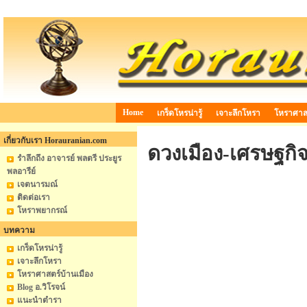
Home
เกร็ดโหรน่ารู้
เจาะลึกโหรา
โหราศาสต
เกี่ยวกับเรา Horauranian.com
ดวงเมือง-เศรษฐกิ
รำลึกถึง อาจารย์ พลตรี ประยูร
พลอารีย์
เจตนารมณ์
ติดต่อเรา
โหราพยากรณ์
บทความ
เกร็ดโหรน่ารู้
เจาะลึกโหรา
โหราศาสตร์บ้านเมือง
Blog อ.วิโรจน์
แนะนำตำรา