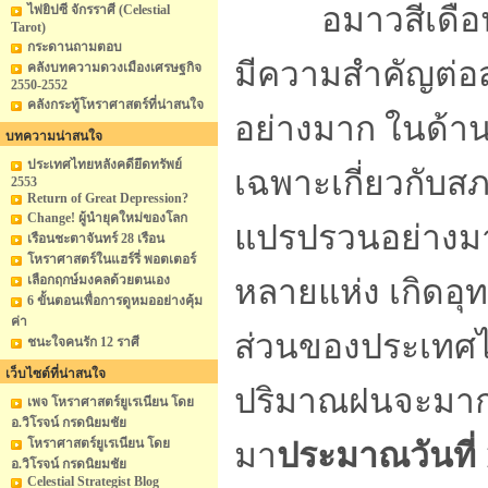
อมาวสีเดือนสิง
ไพ่ยิปซี จักรราศี (Celestial
Tarot)
กระดานถามตอบ
มีความสำคัญต่
คลังบทความดวงเมืองเศรษฐกิจ
2550-2552
คลังกระทู้โหราศาสตร์ที่น่าสนใจ
อย่างมาก ในด้า
บทความน่าสนใจ
ประเทศไทยหลังคดียึดทรัพย์
เฉพาะเกี่ยวกับ
2553
Return of Great Depression?
Change! ผู้นำยุคใหม่ของโลก
แปรปรวนอย่างมาก
เรือนชะตาจันทร์ 28 เรือน
โหราศาสตร์ในแฮร์รี่ พอตเตอร์
เลือกฤกษ์มงคลด้วยตนเอง
หลายแห่ง เกิดอุ
6 ขั้นตอนเพื่อการดูหมออย่างคุ้ม
ค่า
ส่วนของประเทศไท
ชนะใจคนรัก 12 ราศี
เว็บไซต์ที่น่าสนใจ
ปริมาณฝนจะมากใ
เพจ โหราศาสตร์ยูเรเนียน โดย
อ.วิโรจน์ กรดนิยมชัย
โหราศาสตร์ยูเรเนียน โดย
มา
ประมาณวันที่ 
อ.วิโรจน์ กรดนิยมชัย
Celestial Strategist Blog