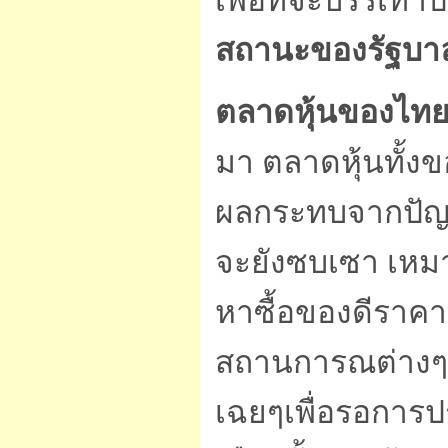
เพื่อที่จะบรรเทา
สถานะของรัฐบาลเ
ตลาดหุ้นของไท
มา ตลาดหุ้นทั้งข
ผลกระทบจากปัญห
จะยังซบเซา เหมา
หาซื้อของดีราคาถ
สถานการณต่างๆดีก
เฉยๆเพื่อรอการป