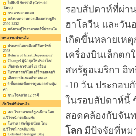
ไพ่ยิปซี จักรราศี (Celestial
รอบสัปดาห์ที่ผ่
Tarot)
กระดานถามตอบ
คลังบทความดวงเมืองเศรษฐกิจ
ฮาโลวีน และวัน
2550-2552
คลังกระทู้โหราศาสตร์ที่น่าสนใจ
เกิดขึ้นหลายเหตุ
บทความน่าสนใจ
ประเทศไทยหลังคดียึดทรัพย์
2553
เครื่องบินเล็กต
Return of Great Depression?
Change! ผู้นำยุคใหม่ของโลก
เรือนชะตาจันทร์ 28 เรือน
สหรัฐอเมริกา อิท
โหราศาสตร์ในแฮร์รี่ พอตเตอร์
เลือกฤกษ์มงคลด้วยตนเอง
-10 วัน ประกอบกั
6 ขั้นตอนเพื่อการดูหมออย่างคุ้ม
ค่า
ชนะใจคนรัก 12 ราศี
ในรอบสัปดาห์นี้ ซึ
เว็บไซต์ที่น่าสนใจ
เพจ โหราศาสตร์ยูเรเนียน โดย
สอดคล้องกับจันท
อ.วิโรจน์ กรดนิยมชัย
โหราศาสตร์ยูเรเนียน โดย
โลก
มีปัจจัยที่ห
อ.วิโรจน์ กรดนิยมชัย
Celestial Strategist Blog