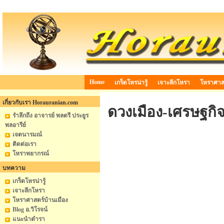
Home
เกร็ดโหรน่ารู้
เจาะลึกโหรา
โหราศาสต
เกี่ยวกับเรา Horauranian.com
ดวงเมือง-เศรษฐกิ
รำลึกถึง อาจารย์ พลตรี ประยูร
พลอารีย์
เจตนารมณ์
ติดต่อเรา
โหราพยากรณ์
บทความ
เกร็ดโหรน่ารู้
เจาะลึกโหรา
โหราศาสตร์บ้านเมือง
Blog อ.วิโรจน์
แนะนำตำรา