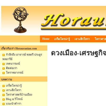
Home
เกร็ดโหรน่ารู้
เจาะลึกโหรา
โหราศาสต
เกี่ยวกับเรา Horauranian.com
ดวงเมือง-เศรษฐกิจ
รำลึกถึง อาจารย์ พลตรี ประยูร
พลอารีย์
เจตนารมณ์
ติดต่อเรา
โหราพยากรณ์
บทความ
เกร็ดโหรน่ารู้
เจาะลึกโหรา
โหราศาสตร์บ้านเมือง
Blog อ.วิโรจน์
แนะนำตำรา