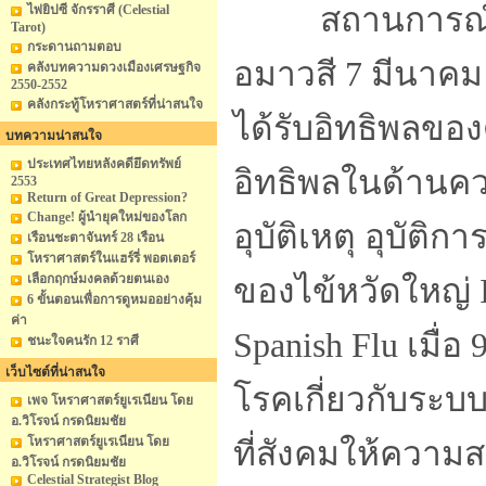
สถานการณ์ของโ
ไพ่ยิปซี จักรราศี (Celestial
Tarot)
กระดานถามตอบ
อมาวสี 7 มีนาคม
คลังบทความดวงเมืองเศรษฐกิจ
2550-2552
คลังกระทู้โหราศาสตร์ที่น่าสนใจ
ได้รับอิทธิพลของ
บทความน่าสนใจ
ประเทศไทยหลังคดียึดทรัพย์
อิทธิพลในด้านค
2553
Return of Great Depression?
Change! ผู้นำยุคใหม่ของโลก
อุบัติเหตุ อุบัต
เรือนชะตาจันทร์ 28 เรือน
โหราศาสตร์ในแฮร์รี่ พอตเตอร์
เลือกฤกษ์มงคลด้วยตนเอง
ของไข้หวัดใหญ่ 
6 ขั้นตอนเพื่อการดูหมออย่างคุ้ม
ค่า
Spanish Flu เมื่อ 9
ชนะใจคนรัก 12 ราศี
เว็บไซต์ที่น่าสนใจ
โรคเกี่ยวกับระบ
เพจ โหราศาสตร์ยูเรเนียน โดย
อ.วิโรจน์ กรดนิยมชัย
โหราศาสตร์ยูเรเนียน โดย
ที่สังคมให้ความ
อ.วิโรจน์ กรดนิยมชัย
Celestial Strategist Blog