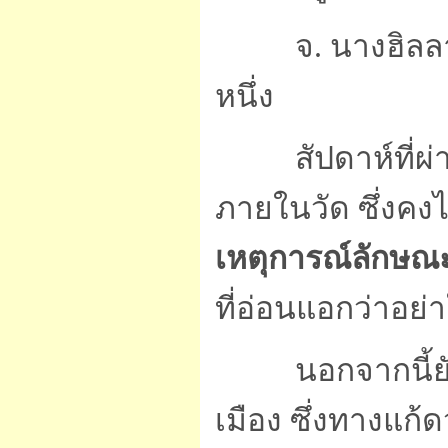
จ. นางฮิลลารี่
หนึ่ง
สัปดาห์ที่ผ่า
ภายในวัด ซึ่งคงไ
เหตุการณ์ลักษณะน
ที่อ่อนแอกว่าอย่
นอกจากนี้ยังม
เมือง ซึ่งทางแก้