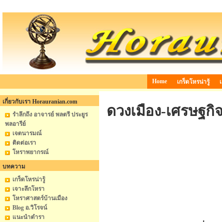
Home
เกร็ดโหรน่ารู้
เกี่ยวกับเรา Horauranian.com
ดวงเมือง-เศรษฐกิ
รำลึกถึง อาจารย์ พลตรี ประยูร
พลอารีย์
เจตนารมณ์
ติดต่อเรา
โหราพยากรณ์
บทความ
เกร็ดโหรน่ารู้
เจาะลึกโหรา
โหราศาสตร์บ้านเมือง
Blog อ.วิโรจน์
แนะนำตำรา