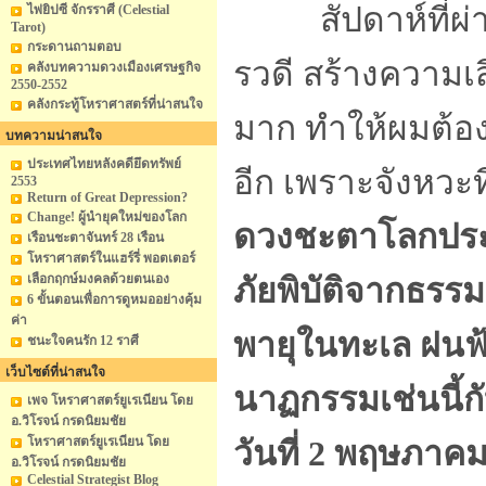
สัปดาห์ที่ผ่าน
ไพ่ยิปซี จักรราศี (Celestial
Tarot)
กระดานถามตอบ
รวดี สร้างความเ
คลังบทความดวงเมืองเศรษฐกิจ
2550-2552
คลังกระทู้โหราศาสตร์ที่น่าสนใจ
มาก ทำให้ผมต้อง
บทความน่าสนใจ
ประเทศไทยหลังคดียึดทรัพย์
อีก เพราะจังหวะ
2553
Return of Great Depression?
Change! ผู้นำยุคใหม่ของโลก
ดวงชะตาโลกประจำ
เรือนชะตาจันทร์ 28 เรือน
โหราศาสตร์ในแฮร์รี่ พอตเตอร์
เลือกฤกษ์มงคลด้วยตนเอง
ภัยพิบัติจากธรร
6 ขั้นตอนเพื่อการดูหมออย่างคุ้ม
ค่า
พายุในทะเล ฝนฟ
ชนะใจคนรัก 12 ราศี
เว็บไซต์ที่น่าสนใจ
นาฏกรรมเช่นนี้กับ
เพจ โหราศาสตร์ยูเรเนียน โดย
อ.วิโรจน์ กรดนิยมชัย
โหราศาสตร์ยูเรเนียน โดย
วันที่ 2 พฤษภาคม
อ.วิโรจน์ กรดนิยมชัย
Celestial Strategist Blog