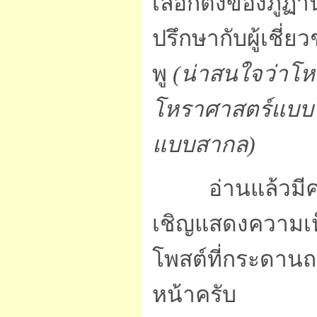
เลือกตั้งของภูฏา
ปรึกษากับผู้เชี
พู
(น่าสนใจว่าโห
โหราศาสตร์แบบไ
แบบสากล)
อ่านแล้วมีควา
เชิญแสดงความเห
โพสต์ที่กระดานถ
หน้าครับ