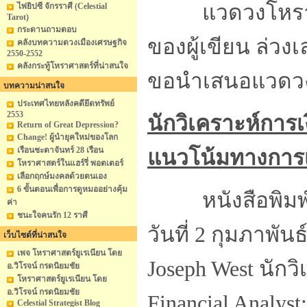
แวดวงโหราโลก
ไพ่ยิปซี จักรราศี (Celestial
Tarot)
กระดานถามตอบ
ของผู้เขียน ล่วงเ
คลังบทความดวงเมืองเศรษฐกิจ
2550-2552
คลังกระทู้โหราศาสตร์ที่น่าสนใจ
ขอนำเสนอแวดวง
บทความน่าสนใจ
ประเทศไทยหลังคดียึดทรัพย์
2553
นักวิเคราะห์กา
Return of Great Depression?
Change! ผู้นำยุคใหม่ของโลก
เรือนชะตาจันทร์ 28 เรือน
แนวโน้มทางการเ
โหราศาสตร์ในแฮร์รี่ พอตเตอร์
เลือกฤกษ์มงคลด้วยตนเอง
6 ขั้นตอนเพื่อการดูหมออย่างคุ้ม
หนังสือพิมพ์ Wa
ค่า
ชนะใจคนรัก 12 ราศี
วันที่ 2 กุมภาพัน
เว็บไซต์ที่น่าสนใจ
เพจ โหราศาสตร์ยูเรเนียน โดย
Joseph West นักว
อ.วิโรจน์ กรดนิยมชัย
โหราศาสตร์ยูเรเนียน โดย
อ.วิโรจน์ กรดนิยมชัย
Financial Analyst
Celestial Strategist Blog