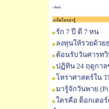
« Back
เกร็ดโหรน่ารู้
รัก 7 ปี ดี 7 หน
ลงทุนให้รวยด้วยธา
ต้อนรับวันศารทวิษ
ปฏิทิน 24 ฤดูกา
โหราศาสตร์ใน Th
มารู้จักวันพาย (P
ใครคือ ด็อกเตอร์ด