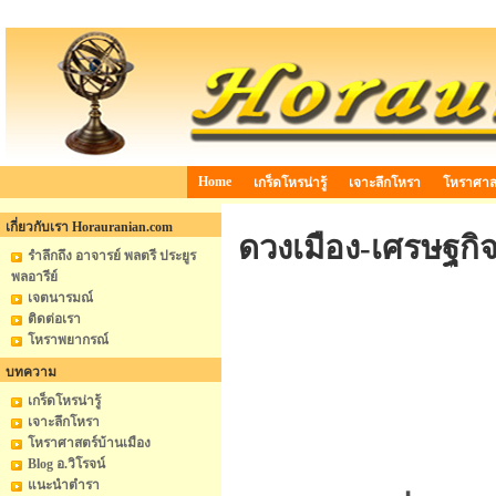
Home
เกร็ดโหรน่ารู้
เจาะลึกโหรา
โหราศาสต
เกี่ยวกับเรา Horauranian.com
ดวงเมือง-เศรษฐกิ
รำลึกถึง อาจารย์ พลตรี ประยูร
พลอารีย์
เจตนารมณ์
ติดต่อเรา
โหราพยากรณ์
บทความ
เกร็ดโหรน่ารู้
เจาะลึกโหรา
โหราศาสตร์บ้านเมือง
Blog อ.วิโรจน์
แนะนำตำรา