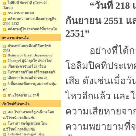
“วันที่ 218 
ไพ่ยิปซี จักรราศี (Celestial
Tarot)
กระดานถามตอบ
กันยายน 2551 และ
คลังบทความดวงเมืองเศรษฐกิจ
2550-2552
คลังกระทู้โหราศาสตร์ที่น่าสนใจ
2551”
บทความน่าสนใจ
ประเทศไทยหลังคดียึดทรัพย์
อย่างที่ได้กล่าว
2553
Return of Great Depression?
Change! ผู้นำยุคใหม่ของโลก
โอลิมปิคที่ประเท
เรือนชะตาจันทร์ 28 เรือน
โหราศาสตร์ในแฮร์รี่ พอตเตอร์
เสีย ดังเช่นเมื่อว
เลือกฤกษ์มงคลด้วยตนเอง
6 ขั้นตอนเพื่อการดูหมออย่างคุ้ม
ค่า
ไหวอีกแล้ว และใ
ชนะใจคนรัก 12 ราศี
เว็บไซต์ที่น่าสนใจ
ความเสียหายจากภัย
เพจ โหราศาสตร์ยูเรเนียน โดย
อ.วิโรจน์ กรดนิยมชัย
ความพยายามที่จะ
โหราศาสตร์ยูเรเนียน โดย
อ.วิโรจน์ กรดนิยมชัย
Celestial Strategist Blog