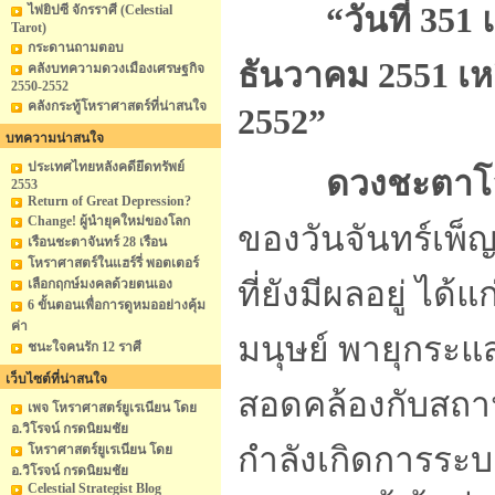
“วันที่ 351 
ไพ่ยิปซี จักรราศี (Celestial
Tarot)
กระดานถามตอบ
ธันวาคม 2551 เหล
คลังบทความดวงเมืองเศรษฐกิจ
2550-2552
คลังกระทู้โหราศาสตร์ที่น่าสนใจ
2552”
บทความน่าสนใจ
ประเทศไทยหลังคดียึดทรัพย์
ดวงชะตาโล
2553
Return of Great Depression?
Change! ผู้นำยุคใหม่ของโลก
ของวันจันทร์เพ็ญ
เรือนชะตาจันทร์ 28 เรือน
โหราศาสตร์ในแฮร์รี่ พอตเตอร์
ที่ยังมีผลอยู่ ได
เลือกฤกษ์มงคลด้วยตนเอง
6 ขั้นตอนเพื่อการดูหมออย่างคุ้ม
ค่า
มนุษย์ พายุกระแ
ชนะใจคนรัก 12 ราศี
เว็บไซต์ที่น่าสนใจ
สอดคล้องกับสถาน
เพจ โหราศาสตร์ยูเรเนียน โดย
อ.วิโรจน์ กรดนิยมชัย
กำลังเกิดการระบ
โหราศาสตร์ยูเรเนียน โดย
อ.วิโรจน์ กรดนิยมชัย
Celestial Strategist Blog