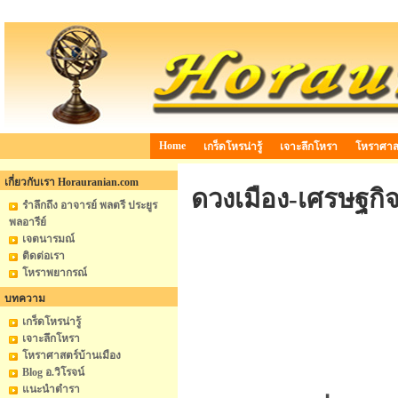
Home
เกร็ดโหรน่ารู้
เจาะลึกโหรา
โหราศาสต
เกี่ยวกับเรา Horauranian.com
ดวงเมือง-เศรษฐกิ
รำลึกถึง อาจารย์ พลตรี ประยูร
พลอารีย์
เจตนารมณ์
ติดต่อเรา
โหราพยากรณ์
บทความ
เกร็ดโหรน่ารู้
เจาะลึกโหรา
โหราศาสตร์บ้านเมือง
Blog อ.วิโรจน์
แนะนำตำรา