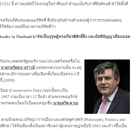
52 นี้ ดาวพฤหัสก็โคจรอยู่ในราศีกุมภ์ ทำมุมเล็งกับราศีสิงห์พอดี ทำให้ทั้งสี่
รงเรียนอีตันของคุณอภิสิทธิ์ ซึ่งปัจจุบันดำรงตำแหน่งผู้ว่าการกรุงลอนดอน
ด้ให้สัมภาษณ์ถึงนายกฯอภิสิทธิ์ว่า
 leader in Thailand มาร์คเป็นบุรุษผู้ทรงเกียรติศักดิ์ยิ่ง และมีสติปัญญาเยี่ยมยอด
กับประเทศสหรัฐอเมริกาและประเทศไทยหรือไม่
อ
นายกอร์ดอน บราวน์
แห่งพรรคแรงงานนั้น จะอยู่
จะมีการยุบสภาเพื่อเลือกตั้งใหม่เมื่อครบ 4 ปี
ี้ (2009)
ม (Conservative Party) นอกนั้นจะเป็น
 1997 รวมเป็นเวลา 12 ปีแล้ว ส่วนพรรคอนุรักษ์
หน้าพรรคคนใหม่ก็เป็นคนหนุ่มชื่อ
นายเดวิด คาเม
อีตัน ตามด้วยคณะปรัชญา การเมือง และเศรษฐศาสตร์ (Philosophy, Politics, and
ึกษา ได้รับเลือกตั้งเป็นสมาชิกสภาผู้แทนราษฎรเมื่อปี 2001 และก้าวขึ้นเป็น