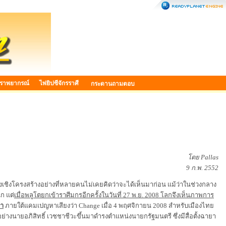
ราพยากรณ์
ไพ่ยิปซีจักรราศี
กระดานถามตอบ
โดย Pallas
9 ก.พ. 2552
ลงเชิงโครงสร้างอย่างที่หลายคนไม่เคยคิดว่าจะได้เห็นมาก่อน แม้ว่าในช่วงกลาง
ก แต่
เมื่อพลูโตยกเข้าราศีมกรอีกครั้งในวันที่ 27 พ.ย. 2008 โลกจึงเห็นภาพการ
มา
ภายใต้แคมเปญหาเสียงว่า Change เมื่อ 4 พฤศจิกายน 2008 สำหรับเมืองไทย
่างนายอภิสิทธิ์ เวชชาชีวะขึ้นมาดำรงตำแหน่งนายกรัฐมนตรี ซึ่งมีสื่อตั้งฉายา