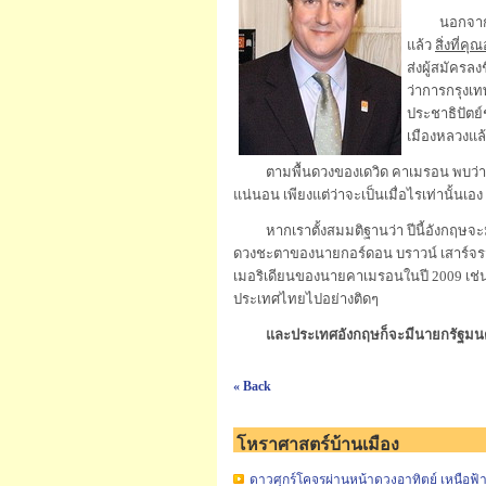
นอกจากประวั
แล้ว
สิ่งที่ค
ส่งผู้สมัคร
ว่าการกรุงเท
ประชาธิปัตย์
เมืองหลวงแล้
ตามพื้นดวงของเดวิด คาเมรอน พบว่
แน่นอน เพียงแต่ว่าจะเป็นเมื่อไรเท่านั้นเอง
หากเราตั้งสมมติฐานว่า ปีนี้อังกฤษจะมี
ดวงชะตาของนายกอร์ดอน บราวน์ เสาร์จรจ
เมอริเดียนของนายคาเมรอนในปี 2009 เช่นกั
ประเทศไทยไปอย่างติดๆ
และประเทศอังกฤษก็จะมีนายกรัฐมนตรี
« Back
โหราศาสตร์บ้านเมือง
ดาวศุกร์โคจรผ่านหน้าดวงอาทิตย์ เหนือฟ