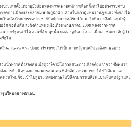
ะเทศตั้งแต่อายุยังน้อยหลังพรรคพ่ายแพ้การเลือกตั้งทั่วไปอย่างราบคาบ
วหน้าพรรคการเมืองและกลายมาเป็นผู้นำฝ่ายค้านในสภาผู้แทนราษฎรแล้ว ทั้งสองได้
ในเมืองไทย พรรคประชาธิปัตย์ส่งนายอภิรักษ์ โกษะโยธิน ลงชิงตำแหน่งผู้
ายบอริส จอห์นสัน ลงชิงตำแหน่งเมื่อเดือนพฤษภาคม 2008 หลังจากพรรค
ายกรัฐมนตรีได้ ส่วนที่อังกฤษนั้น คงต้องดูกันต่อไปว่า เมื่อเอาชนะระดับผู้ว่า
หรือไม่
ตรี
Ju+Kr-Vu = Vu
บ่งบอกว่า เขาจะได้เป็นนายกรัฐมนตรีของอังกฤษอย่าง
หน้าพรรคทั้งสองคนเพื่อดูว่าใครมีโอกาสชนะการเลือกตั้งมากกว่า ซึ่งพบว่า
ับอังคารกำเนิดของนายคาเมรอนแทน ที่สำคัญจุดนายกฯจะโค้งถึงลัคนาและ
็นคนรุ่นใหม่ก็จะเข้าไปสู่ประเทศอังกฤษในปีนี้ตามการเปลี่ยนแปลงในสหรัฐฯ และ
รุ่นใหม่อย่างชัดเจน