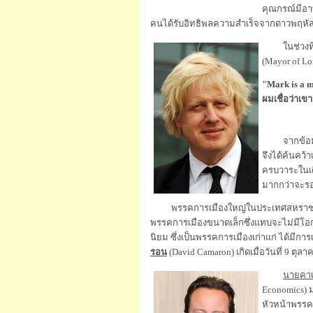
คุณกรณ์มีอาท
คนได้รับอิทธิพลความสำเร็จจากดาวพฤหั
ในช่วงที่คุณ
(Mayor of Lo
"Mark is a ma
ผมเชื่อว่าเข
จากข้อมูลน
จึงได้ค้นคว้
ครบวาระในเดื
มากกว่าจะรอจ
พรรคการเมืองใหญ่ในประเทศสหราชอาณาจัก
พรรคการเมืองขนาดเล็กซึ่งแทบจะไม่มีโอกาส
นิยม ซึ่งเป็นพรรคการเมืองเก่าแก่ ได้มีกา
รอน
(David Camaron) เกิดเมื่อวันที่ 9 ตุล
นายคาเ
Economics) ม
หัวหน้าพรรคอน