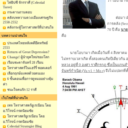
ว่า โอบามาร
ไพ่ยิปซี จักรราศี (Celestial
Tarot)
กระดานถามตอบ
ต่อมา เมื่อ
คลังบทความดวงเมืองเศรษฐกิจ
2550-2552
การคลัง (Sec
คลังกระทู้โหราศาสตร์ที่น่าสนใจ
70 ปี คือ
นายท
คือ
บทความน่าสนใจ
ประเทศไทยหลังคดียึดทรัพย์
2553
Return of Great Depression?
นายโอบามา เกิดเมื่อวันที่ 4 สิงหาคม 1961
Change! ผู้นำยุคใหม่ของโลก
ไม่ทราบเวลาเกิด ทั้งสองคนเกิดปีเดียวกัน อาท
เรือนชะตาจันทร์ 28 เรือน
หลวง อยู่ที่ 0 องศา ราศีกรกฎ ซึ่งเป็นแก
โหราศาสตร์ในแฮร์รี่ พอตเตอร์
จันทร์กำเนิด (Vu v1 = Mo r)
จึงไม่แปลกที่ท
เลือกฤกษ์มงคลด้วยตนเอง
6 ขั้นตอนเพื่อการดูหมออย่างคุ้ม
ค่า
ชนะใจคนรัก 12 ราศี
เว็บไซต์ที่น่าสนใจ
เพจ โหราศาสตร์ยูเรเนียน โดย
อ.วิโรจน์ กรดนิยมชัย
โหราศาสตร์ยูเรเนียน โดย
อ.วิโรจน์ กรดนิยมชัย
Celestial Strategist Blog