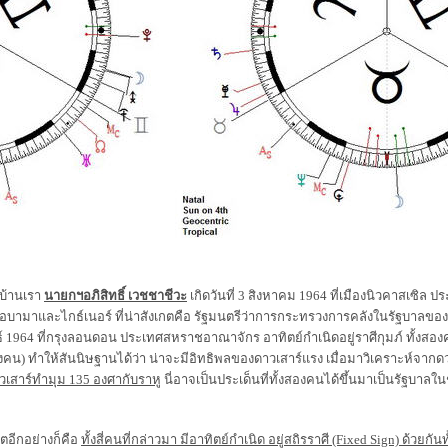
้านเรา
นายกฯอภิสิทธิ์ เวชชาชีวะ
เกิดวันที่ 3 สิงหาคม 1964 ที่เมืองนิวคาสเซิล 
โอบามาและไกธ์เนอร์ ที่น่าสังเกตคือ รัฐมนตรีว่าการกระทรวงการคลังในรัฐบาลของค
์ 1964 ที่กรุงลอนดอน ประเทศสหราชอาณาจักร อาทิตย์กำเนิดอยู่ราศีกุมภ์ ทั้งสอง
งคน) ทำให้สันนิษฐานได้ว่า น่าจะมีอิทธิพลของดาวเสาร์แรง เมื่อมาวิเคราะห์จาก
วเสาร์ทำมุม 135 องศากับราหู
นี่อาจเป็นประเด็นที่ทั้งสองคนได้ขึ้นมาเป็นรัฐบาลใ
ีกอย่างก็คือ
ทั้งสี่คนที่กล่าวมา มีอาทิตย์กำเนิด อยู่สถิรราศี (Fixed Sign) ด้วยกันทั