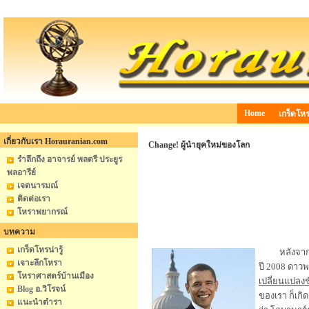
Home
เกร็ดโหรน
เกี่ยวกับเรา Horauranian.com
Change! ผู้นำยุคใหม่ของโลก
รำลึกถึง อาจารย์ พลตรี ประยูร
พลอารีย์
เจตนารมณ์
ติดต่อเรา
โหราพยากรณ์
บทความ
เกร็ดโหรน่ารู้
หลังจา
เจาะลึกโหรา
ปี 2008 ดาว
โหราศาสตร์บ้านเมือง
เปลี่ยนแปลงชั
Blog อ.วิโรจน์
ของเรา ก็เกิ
แนะนำตำรา