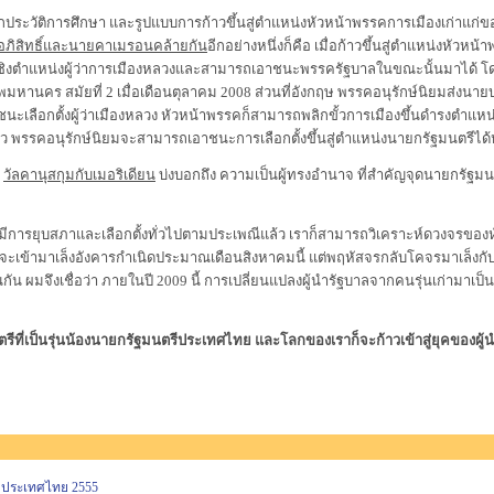
ติการศึกษา และรูปแบบการก้าวขึ้นสู่ตำแหน่งหัวหน้าพรรคการเมืองเก่าแก่ของปร
ุณอภิสิทธิ์และนายคาเมรอนคล้ายกัน
อีกอย่างหนึ่งก็คือ เมื่อก้าวขึ้นสู่ตำแหน่งหั
ลงชิงตำแหน่งผู้ว่าการเมืองหลวงและสามารถเอาชนะพรรครัฐบาลในขณะนั้นมาได้ โดย
พมหานคร สมัยที่ 2 เมื่อเดือนตุลาคม 2008 ส่วนที่อังกฤษ พรรคอนุรักษ์นิยมส่งน
ชนะเลือกตั้งผู้ว่าเมืองหลวง หัวหน้าพรรคก็สามารถพลิกขั้วการเมืองขึ้นดำรงตำแหน่งน
ว พรรคอนุรักษ์นิยมจะสามารถเอาชนะการเลือกตั้งขึ้นสู่ตำแหน่งนายกรัฐมนตรีได้
า
วัลคานุสกุมกับเมอริเดียน
บ่งบอกถึง ความเป็นผู้ทรงอำนาจ ที่สำคัญจุดนายกรัฐมน
การยุบสภาและเลือกตั้งทั่วไปตามประเพณีแล้ว เราก็สามารถวิเคราะห์ดวงจรของหัว
ะเข้ามาเล็งอังคารกำเนิดประมาณเดือนสิงหาคมนี้ แต่พฤหัสจรกลับโคจรมาเล็งก
น ผมจึงเชื่อว่า ภายในปี 2009 นี้ การเปลี่ยนแปลงผู้นำรัฐบาลจากคนรุ่นเก่ามาเป
ที่เป็นรุ่นน้องนายกรัฐมนตรีประเทศไทย และโลกของเราก็จะก้าวเข้าสู่ยุคของผู้นำ
้าประเทศไทย 2555