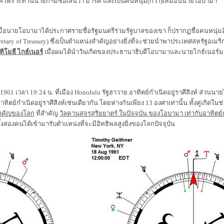
์ค เพราะท่านนายกฯมีชื่อเล่นว่า มาร์ค และเป็นคนหนุ่ม(กว่า)เหมือนนายโอบามา
นายโอบามาได้ประกาศรายชื่อรัฐมนตรีร่วมรัฐบาลของเขา ก็ปรากฏชื่อคนหนุ่มอีก
retary of Treasury) ซึ่งเป็นตำแหน่งสำคัญอย่างยิ่งที่จะช่วยนำพาประเทศสหรัฐอเมริก
ิโมธี ไกธ์เนอร์
เมื่อผมได้นำวันเกิดของประธานาธิบดีโอบามาและนายไกธ์เนอร์มาว
 เวลา 19:24 น. ที่เมือง Honolulu รัฐฮาวาย อาทิตย์กำเนิดอยู่ราศีสิงห์ ส่วนนายไกธ
ิตย์กำเนิดอยู่ราศีสิงห์เช่นเดียวกัน โดยห่างกันเพียง 13 องศาเท่านั้น ทั้งคู่เกิดในช่ว
นสำคัญของโลก
ที่สำคัญ
วัลคานุสจรสุริยยาตร์ ในปัจจุบัน ของโอบามา เท่ากับอาทิตย์ก
ั้งสองคนได้เข้ามารับตำแหน่งที่จะมีอิทธิพลสูงยิ่งของโลกปัจจุบัน