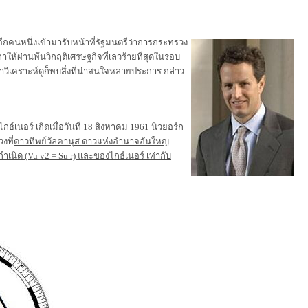
คนหนึ่งเข้ามารับหน้าที่รัฐมนตรีว่าการกระทรวง
าให้ผ่านพ้นวิกฤติเศรษฐกิจที่เลวร้ายที่สุดในรอบ
ิเคราะห์ดูก็พบสิ่งที่น่าสนใจหลายประการ กล่าว
์เนอร์ เกิดเมื่อวันที่ 18 สิงหาคม 1961 นิวยอร์ก
งที่
ดาวทิพย์วัลคานุส ดาวแห่งอำนาจอันใหญ่
ำเนิด (Vu v2 = Su r) และของไกธ์เนอร์ เท่ากับ