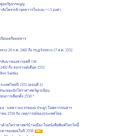
าหูอมรัฐธรรมนูญ
์กำลังโคจรเข้าจุดทวารในระยะ +/-5 องศา
รียนเตรียมทหาร
ง 26 ก.พ. 2492 ถึง กบฏวังหลวง 17 ส.ค. 2552
กลับมาของซารอสที่ 136
492 ถึง สงกรานต์เดือด 2552
dbye Santika
ระเทศไทยปี 2551 (ตอนที่ 1)
รศนะของนักโหราศาสตร์ยูเรเนียน
่อนการเลือกตั้ง 2550 ?
๒๕๑๔ : บทความแรกของอ.ประยูร ในพยากรณสาร
ีนาคม 2550 กับ เหตุการณ์ของประเทศไทย
าด้วยโหราศาสตร์บ้านเมือง ในหนังสือพิมพ์โลกวันนี้
ะตาของคุณในปี 2550