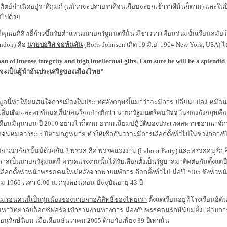
ิตย์กำเนิดอยู่ราศีกุมภ์ (แม้ว่าจะปลายราศีจนเกือบจะยกเข้าราศีมีนก็ตาม) และในปี 25
สไปด้วย
อภิสิทธิ์ก้าวขึ้นรับตำแหน่งนายกรัฐมนตรีนั้น มีข่าวว่า เพื่อนร่วมชั้นเรียนสมัยโ
ndon) คือ
นายบอริส จอห์นสัน
(Boris Johnson เกิด 19 มิ.ย. 1964 New York, USA) ไ
n of intense integrity and high intellectual gifts. I am sure he will be a splendid
าจะเป็นผู้นำอันประเสริฐของเมืองไทย”
ี้ทำให้ผมสนใจการเมืองในประเทศอังกฤษขึ้นมาว่าจะมีการเปลี่ยนแปลงเหมือน
าเพิ่มเติมและพบข้อมูลที่น่าสนใจอย่างยิ่งว่า นายกรัฐมนตรีคนปัจจุบันของอังกฤษคื
อนมิถุนายน ปี 2010 อย่างไรก็ตาม ธรรมเนียมปฏิบัติของประเทศสหราชอาณาจักรมัก
นหมดวาระ 5 ปีตามกฎหมาย ทำให้เชื่อกันว่าจะมีการเลือกตั้งทั่วไปในช่วงกลางปีน
รนั้นมีด้วยกัน 2 พรรค คือ พรรคแรงงาน (Labour Party) และพรรคอนุรักษ์นิย
เป็นนายกรัฐมนตรี พรรคแรงงานนั้นได้รับเลือกตั้งเป็นรัฐบาลมาติดต่อกันตั้งแต่ปี
รเลือกตั้งหัวหน้าพรรคคนใหม่หลังจากพ่ายแพ้การเลือกตั้งทั่วไปเมื่อปี 2005 ซึ่งหัว
าคม 1966 เวลา 6:00 น. กรุงลอนดอน ปัจจุบันอายุ 43 ปี
มรอนคนนี้เป็นรุ่นน้องของนายกฯอภิสิทธิ์ของไทยเรา
ตั้งแต่เรียนอยู่ที่โรงเรียน
หาวิทยาลัยอ็อกซ์ฟอร์ด เข้าร่วมงานทางการเมืองกับพรรคอนุรักษ์นิยมตั้งแต่จบการศ
ุรักษ์นิยม เมื่อเดือนธันวาคม 2005 ด้วยวัยเพียง 39 ปีเท่านั้น