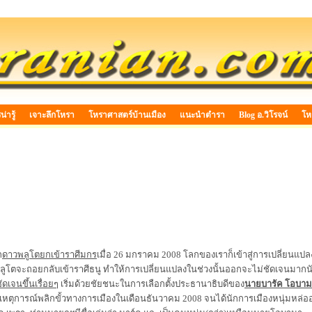
่ารู้
เจาะลึกโหรา
โหราศาสตร์บ้านเมือง
แนะนำตำรา
Blog อ.วิโรจน์
โห
ก
ดาวพลูโตยกเข้าราศีมกร
เมื่อ 26 มกราคม 2008 โลกของเราก็เข้าสู่การเปลี่ยนแป
พลูโตจะถอยกลับเข้าราศีธนู ทำให้การเปลี่ยนแปลงในช่วงนั้นออกจะไม่ชัดเจนมากนั
ดเจนขึ้นเรื่อยๆ
เริ่มด้วยชัยชนะในการเลือกตั้งประธานาธิบดีของ
นายบารัค โอบา
ดเหตุการณ์พลิกขั้วทางการเมืองในเดือนธันวาคม 2008 จนได้นักการเมืองหนุ่มหล่ออย