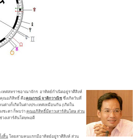
ประเทศสหราชอาณาจักร อาทิตย์กำเนิดอยู่ราศีสิงห์
ุณอภิสิทธิ์ คือ
คุณกรณ์ จาติกวาณิช
ซึ่งเกิดวันที่
คนต่างก็เกิดในต่างประเทศเหมือนกัน (เกิดใน
ดวงชะตา ก็พบว่า
คุณอภิสิทธิ์มีดาวเสาร์สันโดษ ส่วน
นช่วงเสาร์สันโดษพอดี
้งสิ้น
โดยสามคนแรกมีอาทิตย์อยู่ราศีสิงห์ ส่วน