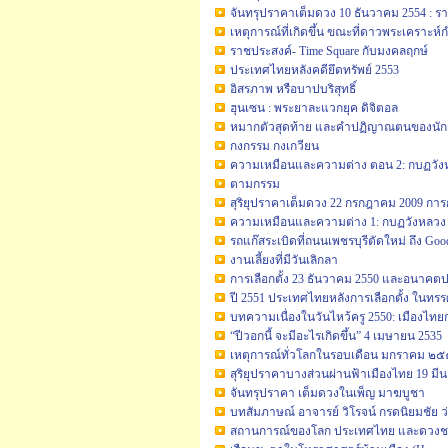
จันทรุปราคาเต็มดวง 10 ธันวาคม 2554 : ร
เหตุการณ์ที่เกิดขึ้น ขณะที่ดาวพระเคราะห
ราชประสงค์- Time Square กับมงคลฤกษ์
ประเทศไทยหลังคดียึดทรัพย์ 2553
อิสรภาพ หรือบาปบริสุทธิ์
ฮุนเซน : พระยาละแวกยุค ดิจิตอล
หมากตัวสุดท้าย และคำปฏิญาณตนของนักเ
กงกรรม กงเกวียน
ความเหมือนและความต่าง ตอน 2: กบฏวังหลว
ตามกรรม
สุริยุปราคาเต็มดวง 22 กรกฎาคม 2009 การ
ความเหมือนและความต่าง 1: กบฏวังหลวง 2
รถแก๊สระเบิดที่ถนนเพชรบุรีตัดใหม่ ถึง Goo
งานเลี้ยงที่มีวันเลิกลา
การเลือกตั้ง 23 ธันวาคม 2550 และอนาคตป
ปี 2551 ประเทศไทยหลังการเลือกตั้ง ในทร
บทความเนื่องในวันไหว้ครู 2550: เมืองไทยก
“ปีวอกนี้ จะมีอะไรเกิดขึ้น” 4 เมษายน 2535
เหตุการณ์ทั่วโลกในรอบเดือน มกราคม 
สุริยุปราคาบางส่วนผ่านฟ้าเมืองไทย 19 ม
จันทรุปราคา เต็มดวงในเพ็ญ มาฆบูชา
บทสัมภาษณ์ อาจารย์ วิโรจน์ กรดนิยมชัย ว่
สถานการณ์ของโลก ประเทศไทย และดวงช