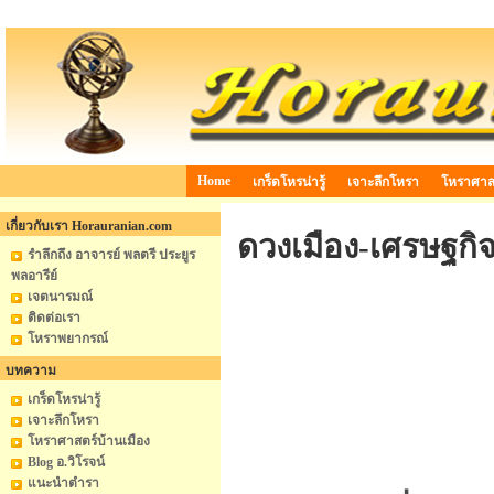
Home
เกร็ดโหรน่ารู้
เจาะลึกโหรา
โหราศาสต
เกี่ยวกับเรา Horauranian.com
ดวงเมือง-เศรษฐกิจ
รำลึกถึง อาจารย์ พลตรี ประยูร
พลอารีย์
เจตนารมณ์
ติดต่อเรา
โหราพยากรณ์
บทความ
เกร็ดโหรน่ารู้
เจาะลึกโหรา
โหราศาสตร์บ้านเมือง
Blog อ.วิโรจน์
แนะนำตำรา