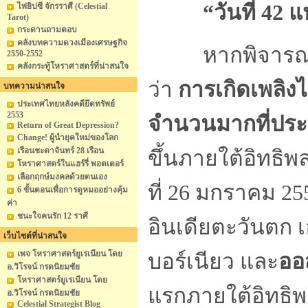
“วันที่ 42 แ
ไพ่ยิปซี จักรราศี (Celestial
Tarot)
กระดานถามตอบ
คลังบทความดวงเมืองเศรษฐกิจ
หากพิจารณาตา
2550-2552
คลังกระทู้โหราศาสตร์ที่น่าสนใจ
ว่า
การเกิดเพลิงไห
บทความน่าสนใจ
ประเทศไทยหลังคดียึดทรัพย์
2553
จำนวนมากที่ประ
Return of Great Depression?
Change! ผู้นำยุคใหม่ของโลก
เรือนชะตาจันทร์ 28 เรือน
ขึ้นภายใต้อิทธิพ
โหราศาสตร์ในแฮร์รี่ พอตเตอร์
เลือกฤกษ์มงคลด้วยตนเอง
ที่ 26 มกราคม 2
6 ขั้นตอนเพื่อการดูหมออย่างคุ้ม
ค่า
ชนะใจคนรัก 12 ราศี
อินเดียตะวันตก 
เว็บไซต์ที่น่าสนใจ
เพจ โหราศาสตร์ยูเรเนียน โดย
บอร์เนียว และ
ออ
อ.วิโรจน์ กรดนิยมชัย
โหราศาสตร์ยูเรเนียน โดย
แรกภายใต้อิทธิพล
อ.วิโรจน์ กรดนิยมชัย
Celestial Strategist Blog