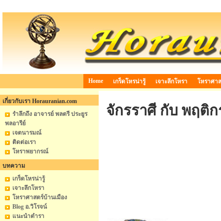
Home
เกร็ดโหรน่ารู้
เจาะลึกโหรา
โหราศาสต
เกี่ยวกับเรา Horauranian.com
จักรราศี กับ พฤติ
รำลึกถึง อาจารย์ พลตรี ประยูร
พลอารีย์
เจตนารมณ์
ติดต่อเรา
โหราพยากรณ์
บทความ
เกร็ดโหรน่ารู้
เจาะลึกโหรา
โหราศาสตร์บ้านเมือง
Blog อ.วิโรจน์
แนะนำตำรา