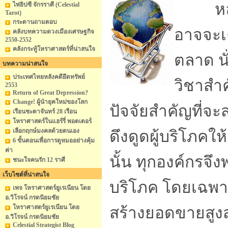
หลายๆ
ไพ่ยิปซี จักรราศี (Celestial
Tarot)
กระดานถามตอบ
อาจจะเ
คลังบทความดวงเมืองเศรษฐกิจ
2550-2552
คลังกระทู้โหราศาสตร์ที่น่าสนใจ
ตลาด นั
บทความน่าสนใจ
ประเทศไทยหลังคดียึดทรัพย์
วิชาสำค
2553
Return of Great Depression?
Change! ผู้นำยุคใหม่ของโลก
ปัจจัยสำคัญที่จ
เรือนชะตาจันทร์ 28 เรือน
โหราศาสตร์ในแฮร์รี่ พอตเตอร์
เลือกฤกษ์มงคลด้วยตนเอง
ดึงดูดผู้บริโภคใ
6 ขั้นตอนเพื่อการดูหมออย่างคุ้ม
ค่า
นั้น ทุกองค์กรจึ
ชนะใจคนรัก 12 ราศี
เว็บไซต์ที่น่าสนใจ
บริโภค โดยเฉพาะ
เพจ โหราศาสตร์ยูเรเนียน โดย
อ.วิโรจน์ กรดนิยมชัย
โหราศาสตร์ยูเรเนียน โดย
สร้างยอดขายสูงส
อ.วิโรจน์ กรดนิยมชัย
Celestial Strategist Blog