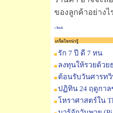
ของลูกค้าอย่างไ
« Back
เกร็ดโหรน่ารู้
รัก 7 ปี ดี 7 หน
ลงทุนให้รวยด้วยธา
ต้อนรับวันศารทวิษ
ปฏิทิน 24 ฤดูกา
โหราศาสตร์ใน Th
มารู้จักวันพาย (P