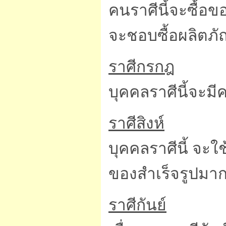
คนราศีนี้จะซื้อ
จะชอบซื้อผลิตภั
ราศีกรกฎ
บุคคลราศีนี้จะมี
ราศีสิงห์
บุคคลราศีนี้ จะใช
ของสำเร็จรูปมากก
ราศีกันย์