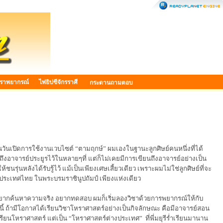
ราพยากรณ์
ไพ่ยิปซีจักรราศี
กระดานถามตอบ
ในวันเปิดการใช้งานเวบไซต์
“
ตามฤกษ์
”
ผมเองในฐานะลูกศิษย์คนหนึ่งที่ได้
ถึงอาจารย์ประยูรไว้ในหลายๆที่ แต่ก็ไม่เคยมีการเขียนถึงอาจารย์อย่างเป็น
ชนรุ่นหลังได้รับรู้ไว้ แม้เป็นเพียงเศษเสี้ยวเดียว เพราะผมไม่ใช่ลูกศิษย์ที่จะ
งประเทศไทย ในพระบรมราชินูปถัมป์ เพียงแห่งเดียว
ัยที่อยากค้นหาความจริง อยากทดสอบ ผมก็เริ่มลองวิชาด้วยการพยากรณ์ให้กับ
้ ถ้ามีโอกาสได้เรียนวิชาโหราศาสตร์อย่างเป็นกิจลักษณะ คือมีอาจารย์สอน
็เรียนโหราศาสตร์ แต่เป็น
“
โหราศาสตร์ต่างประเทศ
”
ที่พี่มยุรีร่ำเรียนมานาน