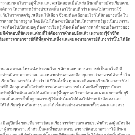
หาว่าสมาคมโหรฯอยู่ที่ไหน และจะเปิดสอนเมื่อไหร่แล้วผมก็มาสมัครเรียนตาม
คิดว่า โหราศาสตร์ต่างประเทศนั้น เอาไว้ก่อนดีกว่า ผมคงไม่สามารถใช้
บโหราศาสตร์ยูเรเนียน ให้เลือก ซึ่งผมต้องเลือกอะไรก็ได้สักอย่างหนึ่ง ใน
ะโหราศาสตร์มาตรฐาน โดยยังไม่ได้ลงทะเบียนเรียนโหราศาสตร์ยูเรเนียน เพราะ
ว่าจะต้องไปเป็นหมอดู ต้องการเรียนรู้เพียงเพื่อต้องการหาคำตอบเรื่องราวของ
ม่มีคำตอบที่ชัดเจนแต่ผมก็ไม่ต้องการคำตอบอีกแล้ว เพราะผมรู้จักชีวิต
้องการจากอาจารย์ที่ดีที่สุดท่านหนึ่ง และผมคงหาอาจารย์ที่เก่งกว่านี้ไม่ได้อีก
มาตรฐาน ณ สมาคมโหรแห่งประเทศไทยฯ ลักษณะท่าทางอาจารย์เป็นคนใจดี มี
 แต่ละท่านมีอายุมากกว่าผม และหลายท่านอาจจะมีอายุมากกว่าอาจารย์ด้วยซ้ำ ใน
ามเรียนกับอาจารย์ไม่ต่ำกว่า 10 ปีกันทั้งนั้น ทุกคนจะติดตามเรียนกับอาจารย์ไป
ยนที่ดี คือ ทุกคนตั้งใจรับฟังการสอนจากอาจารย์ แม้จะฟังซ้ำๆๆๆๆๆ กันมา
รับผู้ที่เริ่มต้นและไม่ต้องมีความรู้พื้นฐานอะไรมาก่อนเลย ผมเคยถามพี่มยุรี
รียบเสมือนการย้ำพื้นฐานความรู้ให้แน่นโดยไม่ต้องไปอ่านหนังสือเอง และ
 ทำให้ได้เรียนรู้เทคนิคต่างๆ และได้เห็นตัวอย่างดวงชะตาทั้งของคน และดวง
าม มีอยู่ปีหนึ่ง ขณะที่อาจารย์สอนเรื่องการพิจารณาเลขประจำตัวของผู้สมัครชิง
ะ
”
ผู้ถามๆเพราะเจ้าตัวเป็นคนที่ชอบเล่นหวย อาจารย์ตอบง่ายๆว่า
“
โอ้ ถ้าผม