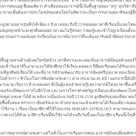
บรองได้ว่า คนอื่นๆต้องเข้าใจกันแน่ๆเลย
”
อาจารย์มักจะให้ลูกศิษย์ยึดถือไว้อย่าง
จการสอนอยู่ ซึ่งผมคิดว่า คำเตือนของอาจารย์นี้เป็นพื้นฐานของ
“
ครู
”
ทุกวิชา ที
มาถามเพื่อต้องการประโยชน์ของตนโดยไม่คิดว่าจะเป็นการรบกวนสมาธิของผู้อื่น
ูรตามอย่างรุ่นพี่ๆได้เพียง 6 ปี (6 เทอม) ถึงปี 2536ตลอดเวลาที่เรียนนั้น ผมโชค
ทุกหน้าและทุกคืนตลอดเวลา ผมไม่รู้หรอก ว่าผมรู้และเข้าใจยูเรเนียนตั้งแต่เมื่
ากบอกว่า ผมยังอยากเรียนกับอาจารย์มากกว่าที่จะต้องมารับหน้าที่ต่อจากอาจารย์อ
ีพื้นฐานทางด้านอิเลคโทรนิคบ้าง เท่าที่ทราบและเคยเห็นอาจารย์มีคอมพิวเตอร์ใช้
ง พอเช้าวันเสาร์ก็เอามาแจกให้นักศึกษาใช้เรียน ตลอด 6 ปีที่ผมเรียนผมได้รับแ
ที่ลูกศิษย์เขียนให้ และที่อาจารย์ร่วมพัฒนากับ อาจารย์พลตรีบุนนาค ทองเนียม คอม
่ต่ำกว่า
3
ชั่วโมงในการพิมพ์ดวงชะตา
1
ดวง ประมาณ
40
หน้า นอกจากนี้ยัง
กมาย เรียกว่า ห้างเทพนคร ที่เป็นผู้แทนจำหน่ายรู้เลยว่าหากมีใครมาหาซื้อเครื่
วเตอร์จะมีพัฒนาการไปอีกไกล และวงการโหราศาสตร์ยูเรเนียนจะต้องพัฒนาโปรแ
ารถดูดวงชะตาได้ด้วย หลังจากนั้นประมาณปี
2538-2539
ลูกศิษย์ของผมที่สมาค
อขอซื้อทั้งหมด ทราบว่า เซ็นทรัลเอามาจำหน่ายนานแล้วแต่ขายได้เรือนเดียว พอผ
อมาใช้งาน 1 เรือน เป็นนาฬิกาที่ใช้โปรแกรม
HORARY ASTROLOGY
สามารถบอกเ
งๆได้ด้วย นาฬิกาเรือนนี้ยังใช้งานได้จนถึงวันนี้ ผมเก็บนาฬิกาเรือนนี้เป็นที่ร
์ในการพยากรณ์ดวงชะตา แต่ในชั่วโมงการเรียนการสอน อาจารย์ยังคงยึดหลักการ