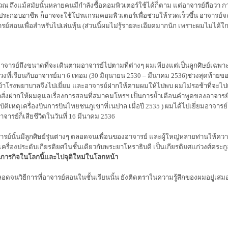
ณ ถึงแม้สมัยนั้นหลายคนมีกำลังซื้อคอมพิวเตอร์ใช้ได้ก็ตาม แต่อาจารย์ถือว่า การเ
ประกอบอาชีพ ก็อาจจะใช้โปรแกรมคอมพิวเตอร์เพื่อช่วยให้รวดเร็วขึ้น อาจารย์จะมี
อนเพื่อสำหรับไปเล่นหุ้น (ส่วนนี้ผมไม่รู้รายละเอียดมากนัก เพราะผมไม่ได้ใก
ับอาจารย์ถึงขนาดที่จะเดินตามอาจารย์ไปตามที่ต่างๆ ผมเพียงแต่เป็นลูกศิษย์เฉพาะที
ช่วงที่เรียนกับอาจารย์มา 6 เทอม (30 มิถุนายน 2530
–
มีนาคม 2536)ช่วงสุดท้ายของ
้าโรงพยาบาลจึงไปเยี่ยม และอาจารย์ฝากให้ตามผมให้ไปพบ ผมไม่รอช้าที่จะไปเย
มาสั่งฝากให้ผมดูแลเรื่องการสอนที่สมาคมโหรฯ เป็นการย้ำเตือนคำพูดของอาจารย์
กอุบัติเหตุเครื่องบินการบินไทยชนภูเขาที่เนปาล เมื่อปี 2535 ) ผมได้ไปเยี่ยมอาจารย์
าจารย์ก็เสียชีวิตในวันที่ 16 มีนาคม 2536
นั้นมีลูกศิษย์รุ่นต่างๆ ตลอดจนเพื่อนของอาจารย์ และผู้ใหญ่หลายท่านให้ควา
ื่องประดับเกียรติยศในชั้นเดียวกับพระยาโหราธิบดี เป็นเกียรติยศแก่วงศ์ตระก
ุดภารกิจในโลกนี้และไปจุติใหม่ในโลกหน้า
ๆตลอดจนวิธีการที่อาจารย์สอนในชั้นเรียนนั้น ยังติดตราในความรู้สึกของผมอยู่