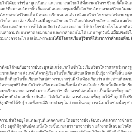
ดยไม่ได้บอกว่าชื่อ
“
ยูเรเนียน
”
และสามารถเรียนได้ที่สมาคมโหรฯ ซึ่งผมก็ดั้นด้น
สตร์ที่สมาคมโหรฯนั้น ก็คงเหมือนหลายๆคนที่ตั้งใจเรียนโหราศาสตร์ไทย โดยผม
ียนโหราศาสตร์ไทยเต็ม มีคนจองเรียนหมดแล้ว เหลือแต่วิชา โหราศาสตร์มาตรฐาน กั
ไรก็ตามจะต้องเริ่มตั้งแต่พื้นฐานเสียก่อน จึงเลือกสมัครเรียนวิชาลายมือ แล
ู้เรื่อง และอีกประการก็ไม่เคยคิดว่า ตัวเองจะเอามาใช้ประโยชน์อะไร ไม่เคยคิด
ป็นคำถามที่ผมหาคำตอบมานาน และหาคำตอบไม่ได้ แต่มาทุกวันนี้
แม้ผมจะยังไ
ผมเก่งกาจอะไร แต่เป็นเพราะ
ผมได้มีโอกาสเรียนรู้วิชาที่ให้มากกว่าคำตอบที่ผมต
ันแรกที่ผมได้พบกับอาจารย์ประยูรเป็นครั้งแรกในชั่วโมงเรียนวิชาโหราศาสตร์
ชวนติดตาม สังเกตได้จากผู้เรียนในชั้นเรียนล้วนแล้วแต่เป็นผู้อาวุโสทั้งสิ้น
เป็นเด็กที่สุดในชั้นเรียนหรือเปล่า ทราบจากรุ่นพี่ๆในห้องเรียนว่า แต่ละท่านติดต
วามสุขที่ได้พบกันในวันเปิดเทอมอีกครั้งหนึ่ง สังคมในห้องเรียนนั้นมีแต่นักเรี
ังบทเรียนจากอาจารย์ เพราะเนื้อหาวิชาที่อาจารย์สอนนั้น จะเป็นเนื้อหาพื้นฐานสำห
ยนซ้ำทุกปี คำตอบที่ตรงกันคือ
“
ไม่เบื่อ
”
แม้อาจารย์จะสอนพื้นฐานให้ซ้ำทุกปี ก็เป
ลูกศิษย์ได้รับรู้ รวมทั้งกรณีศึกษาต่างๆ ไม่ว่าจะเป็นเหตุการณ์เด่นในช่วงนั้นๆ
น
้วัดความสำเร็จอยู่ในแต่ละรุ่นที่แตกต่างกัน โดยอาจารย์จะจับประเด็นจากการซักถ
ไง อยู่ๆก็มีลูกศิษย์คนหนึ่งโพร่งขึ้นมาเลยว่า
“
อาจารย์ขา แล้วงวดนี้เลขอะไรดีค