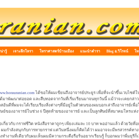
่ารู้
เจาะลึกโหรา
โหราศาสตร์บ้านเมือง
แนะนำตำรา
Blog อ.วิโรจน์
โห
ww.horauranian.com
ได้ขอให้ผมเขียนถึงอาจารย์ประยูร เพื่อที่จะนำขึ้นเวบไซต์
ได้มาพัฒนาต่อยอด และสืบทอดจากวันที่เริ่มเรียนมาจนทุกวันนี้ แม้ว่าจะเคยกล่าว
ันดีที่ผมจะได้เรียบเรียงสิ่งต่างๆที่มีอยู่ในตัวตนของผมบอกเล่าถึงอาจารย์เพื่อให้
ษย์ของอาจารย์ในช่วง 6 ปีสุดท้ายของอาจารย์ และเป็นลูกศิษย์ที่สมาคมโหรแห่
ังสือเกี่ยวกับ กราฟชีวิต หนังสือราคาถูกๆ เพียงเล่มละ 10 บาท พออ่านแล้ว ด้วยว
ผมกำลังสนุกกับการทายกราฟ แต่วันหนึ่งผมก็คิดได้ว่า ผมอาจจะมีพรสวรรค์ทางนี
่งทำงานที่เดียวกับผมเห็นผมมีความกระตือรือร้นอยากเรียนรู้ ก็บอกผมว่าพี่มยุรีก