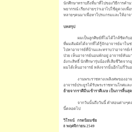
นักศึกษาทราบถึงที่มาที่ไปของวิธีการคำนว
พยากรณ์ เรียกง่ายๆว่าเอาไปใช้ดูดวงเพื่อ
หลายๆคนมาเพื่อหาโปรแกรมและให้อาจารย์ส
บทสรุป
ผมเป็นลูกศิษย์ที่ไม่ได้ใกล้ชิดก
ที่ผมสัมผัสได้จากที่ได้รู้จักอาจารย์มาใน
ไปหาอาจารย์ที่บ้านและทราบว่าอาจารย์เข
ป่วย เห็นอาจารย์นอนพักอยู่ อาจารย์หัน
อังกะสิทธิ์ นักศึกษารุ่นน้องที่เสียชีวิตจา
ผมได้เห็นอาจารย์ หลังจากนั้นอีกไม่กี่วันอ
งานพระราชทางเพลิงศพของอาจารย์
อาจารย์ประยูรได้รับพระราชทานโกศและเคร
ย้ายจากราศีมีนเข้าราศีเมษ เป็นการสิ้นส
จากวันนั้นถึงวันนี้ คำสอนต่าง
นี้ตลอดไป
วิโรจน์
กรดนิยมชัย
8 พฤศจิกายน 2549