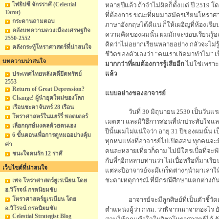
ไพ่ยิปซี จักรราศี (Celestial
หลายปีแล้ว ถ้าจำไม่ผิดก็ตั้งแต่ ปี 2519 โ
Tarot)
ที่ต้องการ ขณะที่ผมมาสมัครเรียนโหราศา
กระดานถามตอบ
ภาษาอังกฤษได้ดีแน่ ก็ให้เผอิญที่ห้องเร
คลังบทความดวงเมืองเศรษฐกิจ
ความคิดของผมนั้น ผมมักจะชอบเรียนรู้อะ
2550-2552
คิดว่าไม่อยากเรียนหลายอย่าง กลัวจะไม่ร
คลังกระทู้โหราศาสตร์ที่น่าสนใจ
ชีวิตของตัวเองว่า
“
คนเราเกิดมาทำไม
”
เ
บทความน่าสนใจ
มากกว่าที่ผมต้องการรู้เสียอีก
ไม่ใช่เพราะ
แล้ว
ประเทศไทยหลังคดียึดทรัพย์
2553
Return of Great Depression?
แบบอย่างของอาจารย์
Change! ผู้นำยุคใหม่ของโลก
เรือนชะตาจันทร์ 28 เรือน
วันที่ 30 มิถุนายน 2530 เป็นว
โหราศาสตร์ในแฮร์รี่ พอตเตอร์
เมตตา และมีวิธีการสอนที่น่าประทับใจและ
เลือกฤกษ์มงคลด้วยตนเอง
ปีนั้นผมไม่แน่ใจว่า อายุ 31 ปีของผมนั้น 
6 ขั้นตอนเพื่อการดูหมออย่างคุ้ม
ทุกหนแห่งที่อาจารย์ไปเปิดสอน ทุกคนจะมีค
ค่า
คนละหลายเที่ยวก็ตาม ไม่มีใครเบื่อที่จะฟ
ชนะใจคนรัก 12 ราศี
กับพี่ๆอีกหลายท่านว่า ไม่เบื่อหรือที่มาเรี
เว็บไซต์ที่น่าสนใจ
แต่ละปีอาจารย์จะมีเกร็ดต่างๆนำมาเล่าให้
ชะตาเหตุการณ์ ที่มีกรณีศึกษาแตกต่างกั
เพจ โหราศาสตร์ยูเรเนียน โดย
อ.วิโรจน์ กรดนิยมชัย
โหราศาสตร์ยูเรเนียน โดย
อาจารย์จะมีลูกศิษย์ที่เป็นตัวชี
อ.วิโรจน์ กรดนิยมชัย
ตำแหน่งผู้ว่า กทม. ว่าพิจารณาจากอะไร ยัง
Celestial Strategist Blog