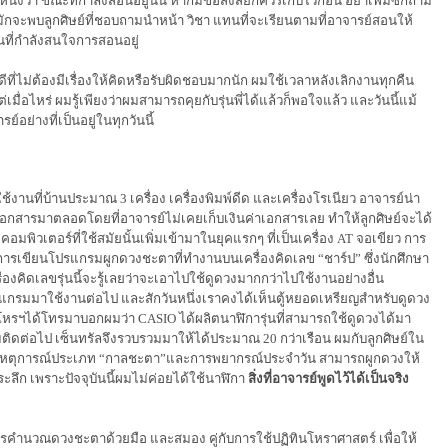
หนึ่งว่า ขณะที่กำลังสอนอยู่นั้น หากมีข้อสงสัยก็ควรเก็บไว้ก่อน อย่าเพิ่มซักถาม
่มักจะพบลูกศิษย์ที่ชอบถามนำหน้า วิชา แทนที่จะเรียนตามที่อาจารย์สอนให้
ที่กำลังสนใจการสอนอยู่
ดีที่ไม่ต้องมีเรื่องให้คิดหรือรับผิดชอบมากนัก ผมใช้เวลาหลังเลิกงานทุกคืน
อไหร่ ผมรู้เพียงว่าผมสามารถคุยกับรุ่นพี่ได้แล้วก็พอใจแล้ว และวันนี้แม้
ย่างที่เป็นอยู่ในทุกวันนี้
งานที่บ้านประมาณ 3 เครื่อง เครื่องพิมพ์ดีด และเครื่องโรเนียว อาจารย์น่า
จกเอกสารมาตลอดโดยที่อาจารย์ไม่เคยเก็บเงินค่าเอกสารเลย ทำให้ลูกศิษย์จะได้
พิวเตอร์ที่ใช้สมัยนั้นเพิ่มเข้ามาในยุคแรกๆ ที่เป็นเครื่อง
AT
จอเขียว การ
มีการเขียนโปรแกรมผูกดวงชะตาที่ทำงานบนเครื่องคิดเลข
“
ชาร์ป
”
ซึ่งนักศึกษา
องคิดเลขรุ่นนี้จะรู้เลยว่าจะเอาไปใช้ดูดวงมากกว่าไปใช้งานอย่างอื่น
กรมมาใช้งานต่อไป และสักวันหนึ่งเราคงได้เห็นตู้หยอดเหรียญสำหรับดูดวง
มโหรฯได้โทรมาบอกผมว่า
CASIO
ได้ผลิตนาฬิการุ่นที่สามารถใช้ดูดวงได้มา
มติดต่อไป เซ็นทรัลจึงรวบรวมมาให้ได้ประมาณ 20 กว่าเรือน ผมกับลูกศิษย์ใน
หตุการณ์ประเภท
“
กาลชะตา
”
และการพยากรณ์ประจำวัน สามารถผูกดวงให้
ะลึก เพราะปัจจุบันนี้ผมไม่ค่อยได้ใช้นาฬิกา
สิ่งที่อาจารย์พูดไว้ได้เป็นจริง
คำนวณดวงชะตาด้วยมือ และสมอง คู่กับการใช้ปฏิทินโหราศาสตร์ เพื่อให้