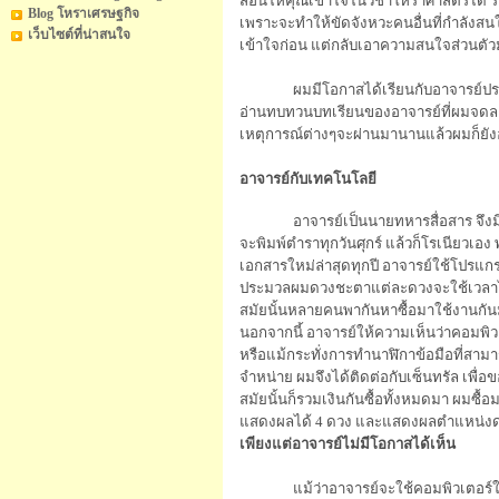
สอนให้คุณเข้าใจในวิชาโหราศาสตร์ได้ รั
Blog โหราเศรษฐกิจ
เพราะจะทำให้ขัดจังหวะคนอื่นที่กำลังสนใ
เว็บไซต์ที่น่าสนใจ
เข้าใจก่อน แต่กลับเอาความสนใจส่วนตัว
ผมมีโอกาสได้เรียนกับอาจารย์ประย
อ่านทบทวนบทเรียนของอาจารย์ที่ผมจดลงสมุด
เหตุการณ์ต่างๆจะผ่านมานานแล้วผมก็ยังอย
อาจารย์กับเทคโนโลยี
อาจารย์เป็นนายทหารสื่อสาร จึงม
จะพิมพ์ตำราทุกวันศุกร์ แล้วก็โรเนียวเอ
เอกสารใหม่ล่าสุดทุกปี อาจารย์ใช้โปรแกรม
ประมวลผมดวงชะตาแต่ละดวงจะใช้เวลาไม
สมัยนั้นหลายคนพากันหาซื้อมาใช้งานกันมา
นอกจากนี้ อาจารย์ให้ความเห็นว่าคอมพิ
หรือแม้กระทั่งการทำนาฬิกาข้อมือที่สาม
จำหน่าย ผมจึงได้ติดต่อกับเซ็นทรัล เพื่
สมัยนั้นก็รวมเงินกันซื้อทั้งหมดมา ผมซื้
แสดงผลได้
4
ดวง และแสดงผลตำแหน่งดาวต่า
เพียงแต่อาจารย์ไม่มีโอกาสได้เห็น
แม้ว่าอาจารย์จะใช้คอมพิวเตอร