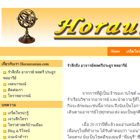
Home
เกร็ดโหรน
เกี่ยวกับเรา Horauranian.com
รำลึกถึง อาจารย์พลตรีประยูร พลอารีย์
รำลึกถึง อาจารย์ พลตรี ประยูร
พลอารีย์
เจตนารมณ์
ติดต่อเรา
จากการที่ผู้เป็นเจ้าของเวบไซต์
w
โหราพยากรณ์
ร่ำเรียนวิชาจากอาจารย์ และนำความรู้ที่
บทความ
กิจจะลักษณะเช่นนี้มาก่อน จึงนับเป็นโอกาสอ
เดินตามอาจารย์ไปทุกหนแห่ง ผมเป็นลูกศิ
เกร็ดโหรน่ารู้
เจาะลึกโหรา
เมื่อ 20 กว่าปีที่แล้ว ผมอ่านหน
โหราศาสตร์บ้านเมือง
เพื่อนๆในที่ทำงาน ได้รับคำตอบว่า
“
แม่น
”
Blog อ.วิโรจน์
แนะนำตำรา
โดยตรง นับเป็นโชคดีของผมที่
“
พี่มยุรี
”
ซึ