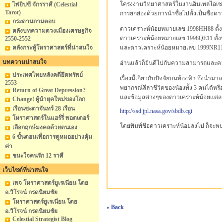
โครงงานวิทยาศาสตร์ในงานอินเทลไอเซฟ (Inte
ไพ่ยิปซี จักรราศี (Celestial
Tarot)
การยกย่องด้วยการนำชื่อไปตั้งเป็นชื่อดา
กระดานถามตอบ
ดาวเคราะห์น้อยหมายเลข 1998HH88 ตั้งช
คลังบทความดวงเมืองเศรษฐกิจ
ดาวเคราะห์น้อยหมายเลข 1998QE11 ตั้งช
2550-2552
คลังกระทู้โหราศาสตร์ที่น่าสนใจ
และดาวเคราะห์น้อยหมายเลข 1999NR11 ตั
บทความน่าสนใจ
อ่านแล้วก็ยินดีไปกับความสามารถและค
ประเทศไทยหลังคดียึดทรัพย์
เรื่องนี้เกี่ยวกับปัจจัยบนท้องฟ้า จึงน
2553
พยากรณ์ลีลาชีวิตของน้องทั้ง 3 คนได้ห
Return of Great Depression?
และข้อมูลต่างๆของดาวเคราะห์น้อยแต่
Change! ผู้นำยุคใหม่ของโลก
เรือนชะตาจันทร์ 28 เรือน
http://ssd.jpl.nasa.gov/sbdb.cgi
โหราศาสตร์ในแฮร์รี่ พอตเตอร์
โดยพิมพ์ชื่อดาวเคราะห์น้อยลงไป ก็จะพ
เลือกฤกษ์มงคลด้วยตนเอง
6 ขั้นตอนเพื่อการดูหมออย่างคุ้ม
ค่า
ชนะใจคนรัก 12 ราศี
เว็บไซต์ที่น่าสนใจ
เพจ โหราศาสตร์ยูเรเนียน โดย
อ.วิโรจน์ กรดนิยมชัย
โหราศาสตร์ยูเรเนียน โดย
« Back
อ.วิโรจน์ กรดนิยมชัย
Celestial Strategist Blog