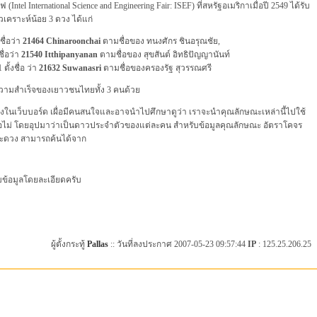
l International Science and Engineering Fair: ISEF) ที่สหรัฐอเมริกาเมื่อปี 2549 ได้รับ
วเคราะห์น้อย 3 ดวง ได้แก่
ื่อว่า
21464 Chinaroonchai
ตามชื่อของ ทนงศักร ชินอรุณชัย,
ื่อว่า
21540 Itthipanyanan
ตามชื่อของ สุขสันต์ อิทธิปัญญานันท์
้งชื่อ ว่า
21632 Suwanasri
ตามชื่อของครองรัฐ สุวรรณศรี
วามสำเร็จของเยาวชนไทยทั้ง 3 คนด้วย
ำมาลงในเว็บบอร์ด เผื่อมีคนสนใจและอาจนำไปศึกษาดูว่า เราจะนำคุณลักษณะเหล่านี้ไปใช้
รือไม่ โดยอุปมาว่าเป็นดาวประจำตัวของแต่ละคน สำหรับข้อมูลคุณลักษณะ อัตราโคจร
ละดวง สามารถค้นได้จาก
บข้อมูลโดยละเอียดครับ
ผู้ตั้งกระทู้
Pallas
:: วันที่ลงประกาศ 2007-05-23 09:57:44
IP
: 125.25.206.25