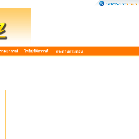
ราพยากรณ์
ไพ่ยิปซีจักรราศี
กระดานถามตอบ