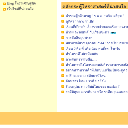
Blog โหราเศรษฐกิจ
คลังกระทู้โหราศาสตร์ที่น่าสนใจ
เว็บไซต์ที่น่าสนใจ
ตำรวจผู้กล้าหาญ " ร.ต.อ. ธรณิศ ศรีสุข "
ดูทิศจากดวงกำเนิด
เรือนที่เกี่ยวกับเรื่องรายจ่ายและเรื่องการงา
บ้านและรถยนต์ กับเรือนชะตา
การตัดสินยุบพรรค
พยากรณ์สาร ตุลาคม 2514 : การเริ่มบรรย
เรือน 6 คือ พี่ หรือ น้อง คนที่เท่าไรครับ
ทำไมราศีไม่เหมือนกัน
ดวงจันทรวรรษคือ......
ทำไมดาวถึงโคจรถอยหลัง? เราสามารถอธิบ
อยากทราบว่าเด็กที่เกิดบนเครื่องบินจะดูดว
จารึกดวงดาว สมัยบาบิโลน
ลัคนาจร ปีละ 1 ราศี มายังไง
Proserpina ดาวทิพย์ใหม่ของ uranian ?
ราศีมิถุนและราศีมกร หรือ ราศีเมถุนและรา