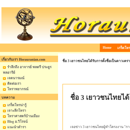
Home
เกร็ดโหรน
เกี่ยวกับเรา Horauranian.com
ชื่อ 3 เยาวชนไทยได้รับการตั้งชื่อเป็นดาวเครา
รำลึกถึง อาจารย์ พลตรี ประยูร
พลอารีย์
เจตนารมณ์
ติดต่อเรา
โหราพยากรณ์
ชื่อ 3 เยาวชนไทยได้
บทความ
เกร็ดโหรน่ารู้
เจาะลึกโหรา
โหราศาสตร์บ้านเมือง
Blog อ.วิโรจน์
เจอข่าว 3 เยาวชนไทยผู้ทำโครงงาน "การ
แนะนำตำรา