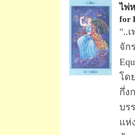
ไพ่
for 
"..
จัก
Equ
โดยน
กึ่
บรร
แห่