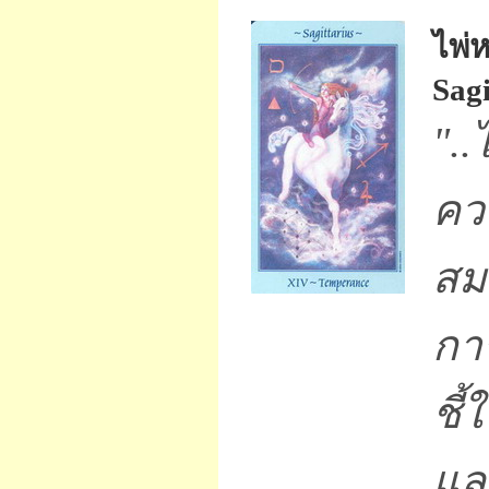
ไพ่
Sagi
".
คว
สม
กา
ชี
แล