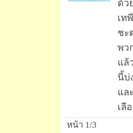
ด้ว
เทพ
ชะต
พวก
แล้
นี้
และ
เลื
หน้า 1/3