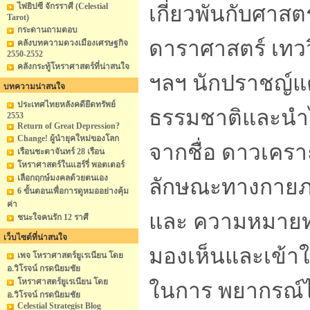
ไพ่ยิปซี จักรราศี (Celestial
เกี่ยวพันกับศาส
Tarot)
กระดานถามตอบ
ดาราศาสตร์ เทว
คลังบทความดวงเมืองเศรษฐกิจ
2550-2552
คลังกระทู้โหราศาสตร์ที่น่าสนใจ
ฯลฯ นักปราชญ์แ
บทความน่าสนใจ
ประเทศไทยหลังคดียึดทรัพย์
ธรรมชาติและนำไ
2553
Return of Great Depression?
Change! ผู้นำยุคใหม่ของโลก
จากชื่อ ดาวเครา
เรือนชะตาจันทร์ 28 เรือน
โหราศาสตร์ในแฮร์รี่ พอตเตอร์
เลือกฤกษ์มงคลด้วยตนเอง
ลักษณะทางกายภ
6 ขั้นตอนเพื่อการดูหมออย่างคุ้ม
ค่า
และ ความหมายทา
ชนะใจคนรัก 12 ราศี
เว็บไซต์ที่น่าสนใจ
มองเห็นและเข้า
เพจ โหราศาสตร์ยูเรเนียน โดย
อ.วิโรจน์ กรดนิยมชัย
โหราศาสตร์ยูเรเนียน โดย
ในการ พยากรณ์ไ
อ.วิโรจน์ กรดนิยมชัย
Celestial Strategist Blog