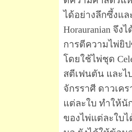
ตีความศาสตร์แห่ง
ได้อย่างลึกซึ้งแ
Horauranian จึง
การตีความไพ่ยิป
โดยใช้ไพ่ชุด Cele
สตีเฟนตัน และไ
จักรราศี ดาวเครา
แต่ละใบ ทำให้น
ของไพ่แต่ละใบได้