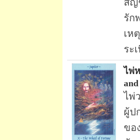
สัญ
รัก
เหต
ระเ
ไพ่
and
ไพ่
ผู้
ของ