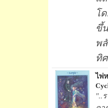
โดย
ขึ
พล
ทิ
ไพ่
Cycl
"..ร
คาต