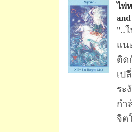
ไพ่
and 
"..
แนะ
ติด
เปล
ระง
กำล
จิต