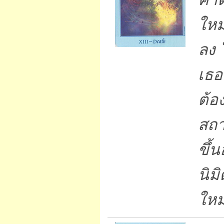
ใหม
ลง 
เธอเ
ต้อ
สถา
ขึ้
นิม
ใหม่