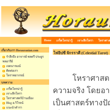
Home
เกร็ดโหรน่ารู้
เจาะลึกโหรา
โหราศาสต
เกี่ยวกับเรา Horauranian.com
ไพ่ยิปซี จักรราศี (Celestial Tarot)
รำลึกถึง อาจารย์ พลตรี ประยูร
พลอารีย์
เจตนารมณ์
ติดต่อเรา
โหราพยากรณ์
โหราศาสตร์ คือ
บทความ
ความจริง โดยอา
เกร็ดโหรน่ารู้
เจาะลึกโหรา
โหราศาสตร์บ้านเมือง
เป็นศาสตร์ทางปัญ
Blog อ.วิโรจน์
แนะนำตำรา