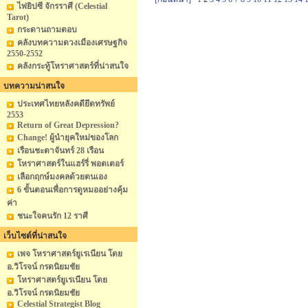
ไพ่ยิปซี จักรราศี (Celestial
Tarot)
กระดานถามตอบ
คลังบทความดวงเมืองเศรษฐกิจ
2550-2552
คลังกระทู้โหราศาสตร์ที่น่าสนใจ
บทความน่าสนใจ
ประเทศไทยหลังคดียึดทรัพย์
2553
Return of Great Depression?
Change! ผู้นำยุคใหม่ของโลก
เรือนชะตาจันทร์ 28 เรือน
โหราศาสตร์ในแฮร์รี่ พอตเตอร์
เลือกฤกษ์มงคลด้วยตนเอง
6 ขั้นตอนเพื่อการดูหมออย่างคุ้ม
ค่า
ชนะใจคนรัก 12 ราศี
เว็บไซต์ที่น่าสนใจ
เพจ โหราศาสตร์ยูเรเนียน โดย
อ.วิโรจน์ กรดนิยมชัย
โหราศาสตร์ยูเรเนียน โดย
อ.วิโรจน์ กรดนิยมชัย
Celestial Strategist Blog