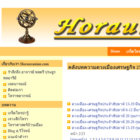
Home
เกร็ดโหรน
เกี่ยวกับเรา Horauranian.com
คลังบทความดวงเมืองเศรษฐกิจ 2
รำลึกถึง อาจารย์ พลตรี ประยูร
พลอารีย์
เจตนารมณ์
ติดต่อเรา
โหราพยากรณ์
ดวงเมือง-เศรษฐกิจประจำสัปดาห์ 13-19 มี
บทความ
ดวงเมือง-เศรษฐกิจประจำสัปดาห์ 6-12 มีน
เกร็ดโหรน่ารู้
ดวงเมือง-เศรษฐกิจประจำสัปดาห์ 26 กุมภาพ
เจาะลึกโหรา
ดวงเมือง-เศรษฐกิจประจำสัปดาห์ 20-26 กุม
โหราศาสตร์บ้านเมือง
ดวงเมือง-เศรษฐกิจประจำสัปดาห์ 13-19 กุม
Blog อ.วิโรจน์
หน้า 2/23
แนะนำตำรา
[ก่อนหน้า]
1
2
3
4
5
6
7
8
9
10
11
12
13
14