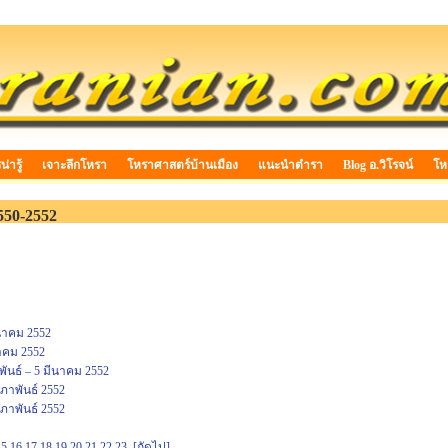
่ารู้
เจาะลึกโหรา
โหราศาสตร์บ้านเมือง
แนะนำตำรา
Blog อ.วิโรจน์
โห
550-2552
นาคม 2552
าคม 2552
ันธ์ – 5 มีนาคม 2552
ภาพันธ์ 2552
ภาพันธ์ 2552
15
16
17
18
19
20
21
22
23
[ถัดไป]