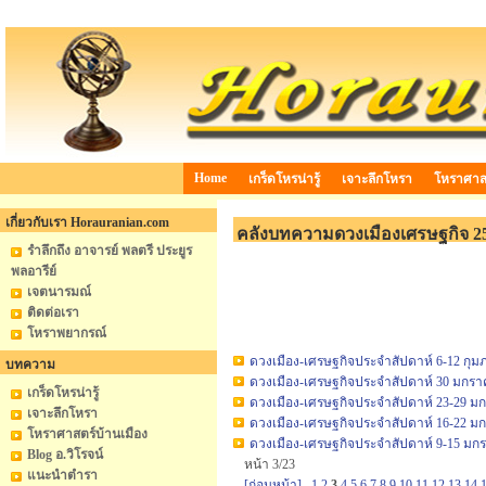
Home
เกร็ดโหรน่ารู้
เจาะลึกโหรา
โหราศาสต
เกี่ยวกับเรา Horauranian.com
คลังบทความดวงเมืองเศรษฐกิจ 2
รำลึกถึง อาจารย์ พลตรี ประยูร
พลอารีย์
เจตนารมณ์
ติดต่อเรา
โหราพยากรณ์
ดวงเมือง-เศรษฐกิจประจำสัปดาห์ 6-12 กุมภ
บทความ
ดวงเมือง-เศรษฐกิจประจำสัปดาห์ 30 มกราค
เกร็ดโหรน่ารู้
ดวงเมือง-เศรษฐกิจประจำสัปดาห์ 23-29 ม
เจาะลึกโหรา
ดวงเมือง-เศรษฐกิจประจำสัปดาห์ 16-22 ม
โหราศาสตร์บ้านเมือง
ดวงเมือง-เศรษฐกิจประจำสัปดาห์ 9-15 มก
Blog อ.วิโรจน์
หน้า 3/23
แนะนำตำรา
[ก่อนหน้า]
1
2
3
4
5
6
7
8
9
10
11
12
13
14