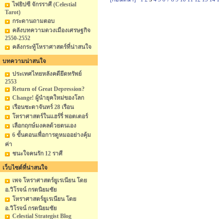
ไพ่ยิปซี จักรราศี (Celestial
Tarot)
กระดานถามตอบ
คลังบทความดวงเมืองเศรษฐกิจ
2550-2552
คลังกระทู้โหราศาสตร์ที่น่าสนใจ
บทความน่าสนใจ
ประเทศไทยหลังคดียึดทรัพย์
2553
Return of Great Depression?
Change! ผู้นำยุคใหม่ของโลก
เรือนชะตาจันทร์ 28 เรือน
โหราศาสตร์ในแฮร์รี่ พอตเตอร์
เลือกฤกษ์มงคลด้วยตนเอง
6 ขั้นตอนเพื่อการดูหมออย่างคุ้ม
ค่า
ชนะใจคนรัก 12 ราศี
เว็บไซต์ที่น่าสนใจ
เพจ โหราศาสตร์ยูเรเนียน โดย
อ.วิโรจน์ กรดนิยมชัย
โหราศาสตร์ยูเรเนียน โดย
อ.วิโรจน์ กรดนิยมชัย
Celestial Strategist Blog