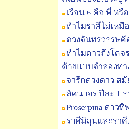
เรือน 6 คือ พี่ หร
ทำไมราศีไม่เหมื
ดวงจันทรวรรษคือ..
ทำไมดาวถึงโคจรถ
ด้วยแบบจำลองทาง
จารึกดวงดาว สม
ลัคนาจร ปีละ 1 ร
Proserpina ดาวทิพ
ราศีมิถุนและราศี