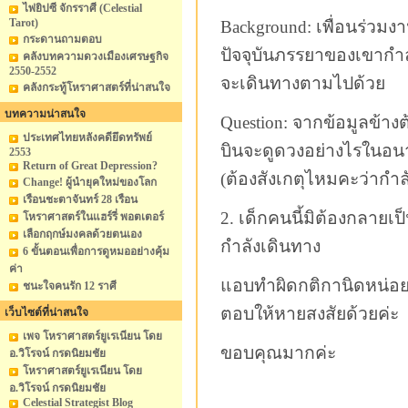
ไพ่ยิปซี จักรราศี (Celestial
Tarot)
Background: เพื่อนร่วมง
กระดานถามตอบ
ปัจจุบันภรรยาของเขากำลั
คลังบทความดวงเมืองเศรษฐกิจ
2550-2552
จะเดินทางตามไปด้วย
คลังกระทู้โหราศาสตร์ที่น่าสนใจ
บทความน่าสนใจ
Question: จากข้อมูลข้างต
ประเทศไทยหลังคดียึดทรัพย์
บินจะดูดวงอย่างไรในอนา
2553
Return of Great Depression?
(ต้องสังเกตุไหมคะว่าก
Change! ผู้นำยุคใหม่ของโลก
เรือนชะตาจันทร์ 28 เรือน
2. เด็กคนนี้มิต้องกลายเ
โหราศาสตร์ในแฮร์รี่ พอตเตอร์
เลือกฤกษ์มงคลด้วยตนเอง
กำลังเดินทาง
6 ขั้นตอนเพื่อการดูหมออย่างคุ้ม
ค่า
แอบทำผิดกติกานิดหน่อ
ชนะใจคนรัก 12 ราศี
ตอบให้หายสงสัยด้วยค่ะ
เว็บไซต์ที่น่าสนใจ
เพจ โหราศาสตร์ยูเรเนียน โดย
ขอบคุณมากค่ะ
อ.วิโรจน์ กรดนิยมชัย
โหราศาสตร์ยูเรเนียน โดย
อ.วิโรจน์ กรดนิยมชัย
Celestial Strategist Blog