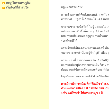
Blog โหราเศรษฐกิจ
กฎแห่งกรรม 2555
เว็บไซต์ที่น่าสนใจ
การสร้างกรรมให้แก่คนรอบตัวและ "ห
ตราบาป ... "ลูก" ก็เกือบจะโดนคดี แ
นายสมชาย วงษ์สวัสดิ์ ไม่รู้ และคงไม
ยศถาบรรดาศักดิ์ เห็นแก่ญาติฝ่ายเมียท
แห่งกรรมที่จะตกทอดสู่ลูกหลานในอนาคต
รอดพ้นคดีได้
กรรมใหม่ที่เป็นเคราะห์กรรมเหล่านี้ ที่ค
จนกว่า เขาเหล่านั้นจะรู้จัก "ยุติ" เพื่
กรรมเหล่านี้ สามารถหยุดได้ เมื่อมีสติร
ก่อกรรมต้องยุติการก่อกรรมเพิ่มก็สาม
ต้องมาชดใช้กรรมที่พ่อแม่เครือญาติก่อก
http://www.manager.co.th/Crime/View
ศาลฎีกานักการเมืองสั่ง “ชินณิชา” ส.ส
ตำแหน่งการเมือง 5 ปี กรณีผิด รธน.-กม.ป
4 พัน แต่โทษจำให้ลงรออาญา 1 ปี