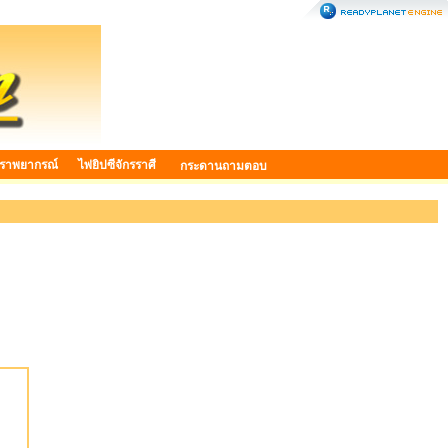
ราพยากรณ์
ไพ่ยิปซีจักรราศี
กระดานถามตอบ