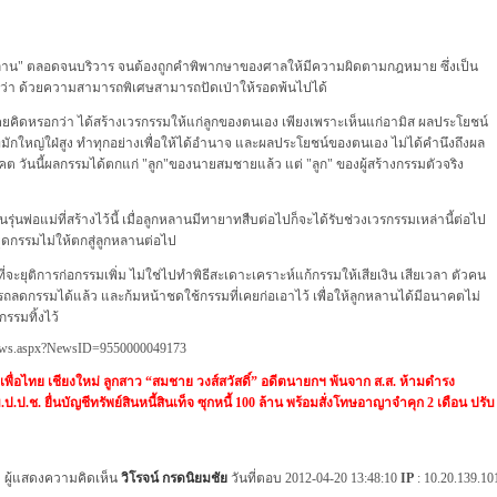
ลาน" ตลอดจนบริวาร จนต้องถูกคำพิพากษาของศาลให้มีความผิดตามกฎหมาย ซึ่งเป็น
ต่ทว่า ด้วยความสามารถพิเศษสามารถปัดเป่าให้รอดพ้นไปได้
่เคยคิดหรอกว่า ได้สร้างเวรกรรมให้แก่ลูกของตนเอง เพียงเพราะเห็นแก่อามิส ผลประโยชน์
ี่มักใหญ่ใฝ่สูง ทำทุกอย่างเพื่อให้ได้อำนาจ และผลประโยชน์ของตนเอง ไม่ได้คำนึงถึงผล
 วันนี้ผลกรรมได้ตกแก่ "ลูก"ของนายสมชายแล้ว แต่ "ลูก" ของผู้สร้างกรรมตัวจริง
นรุ่นพ่อแม่ที่สร้างไว้นี้ เมื่อลูกหลานมีทายาทสืบต่อไปก็จะได้รับช่วงเวรกรรมเหล่านี้ต่อไป
อหยุดกรรมไม่ให้ตกสู่ลูกหลานต่อไป
ู้ที่จะยุติการก่อกรรมเพิ่ม ไม่ใช่ไปทำพิธีสะเดาะเคราะห์แก้กรรมให้เสียเงิน เสียเวลา ตัวคน
ารถลดกรรมได้แล้ว และก้มหน้าชดใช้กรรมที่เคยก่อเอาไว้ เพื่อให้ลูกหลานได้มีอนาคตไม่
รรมทิ้งไว้
News.aspx?NewsID=9550000049173
.เพื่อไทย เชียงใหม่ ลูกสาว “สมชาย วงส์สวัสดิ์” อดีตนายกฯ พ้นจาก ส.ส. ห้ามดำรง
.ป.ช. ยื่นบัญชีทรัพย์สินหนี้สินเท็จ ซุกหนี้ 100 ล้าน พร้อมสั่งโทษอาญาจำคุก 2 เดือน ปรับ
ผู้แสดงความคิดเห็น
วิโรจน์ กรดนิยมชัย
วันที่ตอบ 2012-04-20 13:48:10
IP
: 10.20.139.10