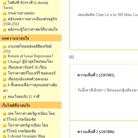
ไพ่ยิปซี จักรราศี (Celestial
Tarot)
กระดานถามตอบ
เพลงฮิตติด Chart Let it be 500 Miles Go
คลังบทความดวงเมืองเศรษฐกิจ
2550-2552
คลังกระทู้โหราศาสตร์ที่น่าสนใจ
บทความน่าสนใจ
ประเทศไทยหลังคดียึดทรัพย์
2553
Return of Great Depression?
[1]
Change! ผู้นำยุคใหม่ของโลก
เรือนชะตาจันทร์ 28 เรือน
โหราศาสตร์ในแฮร์รี่ พอตเตอร์
ความเห็นที่ 1 (2267681)
เลือกฤกษ์มงคลด้วยตนเอง
6 ขั้นตอนเพื่อการดูหมออย่างคุ้ม
วันนี้เท่าที่เห็นข่าว มีคนจองกฐินที่จ
ค่า
ชนะใจคนรัก 12 ราศี
เว็บไซต์ที่น่าสนใจ
เพจ โหราศาสตร์ยูเรเนียน โดย
อ.วิโรจน์ กรดนิยมชัย
โหราศาสตร์ยูเรเนียน โดย
อ.วิโรจน์ กรดนิยมชัย
ความเห็นที่ 2 (2267806)
Celestial Strategist Blog