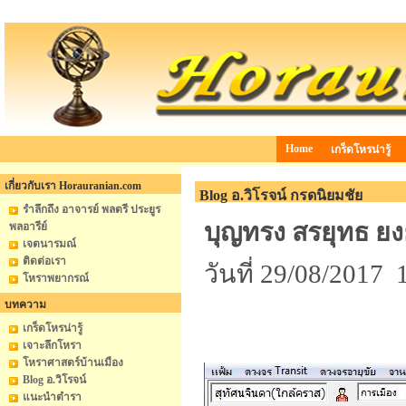
Home
เกร็ดโหรน่ารู้
เกี่ยวกับเรา Horauranian.com
Blog อ.วิโรจน์ กรดนิยมชัย
รำลึกถึง อาจารย์ พลตรี ประยูร
บุญทรง สรยุทธ ยง
พลอารีย์
เจตนารมณ์
ติดต่อเรา
วันที่ 29/08/2017 
โหราพยากรณ์
บทความ
เกร็ดโหรน่ารู้
เจาะลึกโหรา
โหราศาสตร์บ้านเมือง
Blog อ.วิโรจน์
แนะนำตำรา