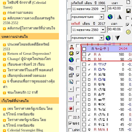
ไพ่ยิปซี จักรราศี (Celestial
Tarot)
กระดานถามตอบ
คลังบทความดวงเมืองเศรษฐกิจ
2550-2552
คลังกระทู้โหราศาสตร์ที่น่าสนใจ
บทความน่าสนใจ
ประเทศไทยหลังคดียึดทรัพย์
2553
Return of Great Depression?
Change! ผู้นำยุคใหม่ของโลก
เรือนชะตาจันทร์ 28 เรือน
โหราศาสตร์ในแฮร์รี่ พอตเตอร์
เลือกฤกษ์มงคลด้วยตนเอง
6 ขั้นตอนเพื่อการดูหมออย่างคุ้ม
ค่า
ชนะใจคนรัก 12 ราศี
เว็บไซต์ที่น่าสนใจ
เพจ โหราศาสตร์ยูเรเนียน โดย
อ.วิโรจน์ กรดนิยมชัย
โหราศาสตร์ยูเรเนียน โดย
อ.วิโรจน์ กรดนิยมชัย
Celestial Strategist Blog