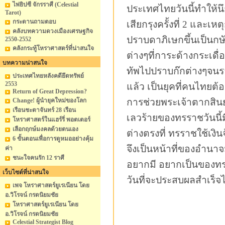
ไพ่ยิปซี จักรราศี (Celestial
ประเทศไทยวันนี้ทำให้นึ
Tarot)
กระดานถามตอบ
เสียกรุงครั้งที่ 2 และเ
คลังบทความดวงเมืองเศรษฐกิจ
ปราบดาภิเษกขึ้นเป็นกษั
2550-2552
คลังกระทู้โหราศาสตร์ที่น่าสนใจ
ต่างๆที่การะด้างกระเดื
บทความน่าสนใจ
ทัพไปปราบก๊กต่างๆจนรา
ประเทศไทยหลังคดียึดทรัพย์
2553
แล้ว เป็นยุคที่คนไทยต้อ
Return of Great Depression?
Change! ผู้นำยุคใหม่ของโลก
การช่วยพระเจ้าตากสินยก
เรือนชะตาจันทร์ 28 เรือน
เลวร้ายของทรราชวันนี
โหราศาสตร์ในแฮร์รี่ พอตเตอร์
เลือกฤกษ์มงคลด้วยตนเอง
ต่างตรงที่ ทรราชใช้เงิ
6 ขั้นตอนเพื่อการดูหมออย่างคุ้ม
จึงเป็นหน้าที่ของอำนา
ค่า
ชนะใจคนรัก 12 ราศี
อยากมี อยากเป็นของทรร
เว็บไซต์ที่น่าสนใจ
วันที่จะประสบผลสำเร็จ
เพจ โหราศาสตร์ยูเรเนียน โดย
อ.วิโรจน์ กรดนิยมชัย
โหราศาสตร์ยูเรเนียน โดย
อ.วิโรจน์ กรดนิยมชัย
Celestial Strategist Blog